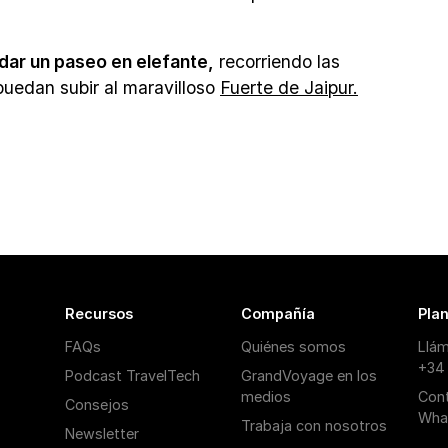
dar un paseo en elefante,
recorriendo las
 puedan subir al maravilloso
Fuerte de Jaipur.
Recursos
Compañía
Plan
FAQs
Quiénes somos
Llá
+34
Podcast TravelTech
GrandVoyage en los
medios
Con
Consejos
Wha
Trabaja con nosotros
Newsletter