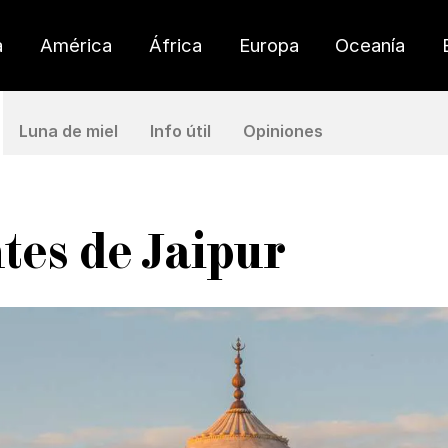
a
América
África
Europa
Oceanía
Luna de miel
Info útil
Opiniones
ntes de Jaipur