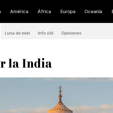
a
América
África
Europa
Oceanía
Luna de miel
Info útil
Opiniones
 la India