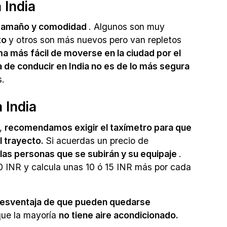
 India
n tamaño y comodidad
. Algunos son muy
to
y otros son más nuevos pero van repletos
ma más fácil de moverse en la ciudad por el
 de conducir en India no es de lo más segura
s.
 India
s,
recomendamos exigir el taxímetro para que
l trayecto.
Si acuerdas un precio de
 las personas que se subirán y su equipaje
.
0 INR y calcula unas 10 ó 15 INR más por cada
a desventaja de que pueden quedarse
que la mayoría
no tiene aire acondicionado.