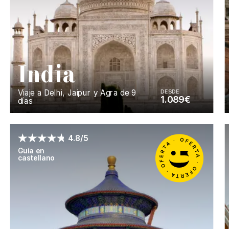
I
ndia
Viaje a Delhi, Jaipur y Agra de 9
DESDE
1.089€
días
Enséñame más...
4.8/5
Guía en
castellano