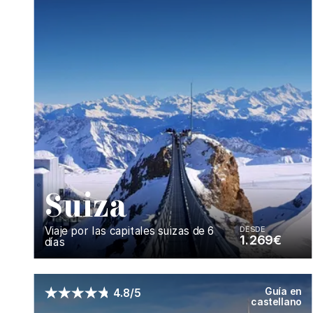
S
uiza
Viaje por las capitales suizas de 6
DESDE
1.269€
días
Enséñame más...
Guía en
4.8/5
castellano