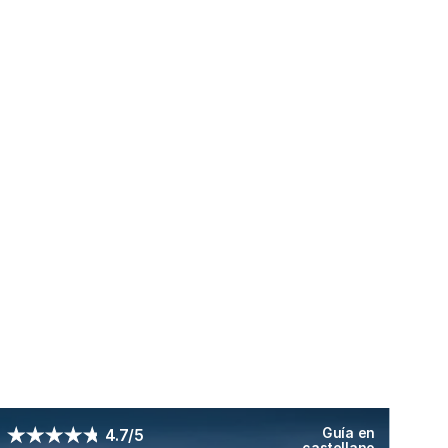
Guía en
4.7/5
castellano