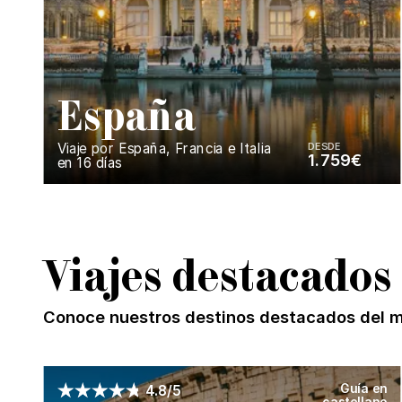
E
spaña
Viaje por España, Francia e Italia
DESDE
1.759€
en 16 días
Enséñame más...
Viajes destacados
Conoce nuestros destinos destacados del 
Guía en
4.8/5
castellano