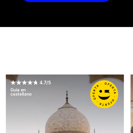
4.7/5
Guía en
castellano