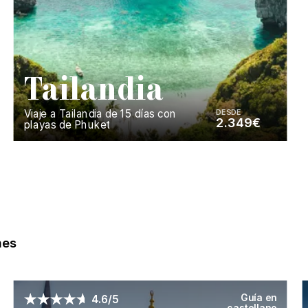
T
ailandia
Viaje a Tailandia de 15 días con
DESDE
2.349€
playas de Phuket
Enséñame más...
mes
Guía en
4.6/5
castellano