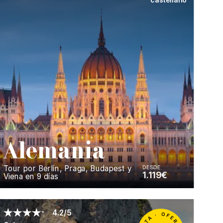
A
lemania
Tour por Berlín, Praga, Budapest y
DESDE
1.119€
Viena en 9 días
Enséñame más...
4.2/5