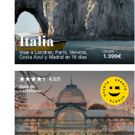
I
talia
Viaje a Londres, París, Venecia,
DESDE
1.399€
Costa Azul y Madrid en 16 días
Enséñame más...
4.5/5
Guía en
castellano