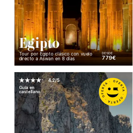
E
gipto
Tour por Egipto clásico con vuelo
DESDE
779€
directo a Aswan en 8 días
Enséñame más...
4.2/5
Guía en
castellano