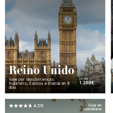
R
eino
U
nido
Viaje por Islas británicas:
DESDE
1.389€
Inglaterra, Escocia e Irlanda en 8
días
Enséñame más...
Guía en
4.7/5
castellano