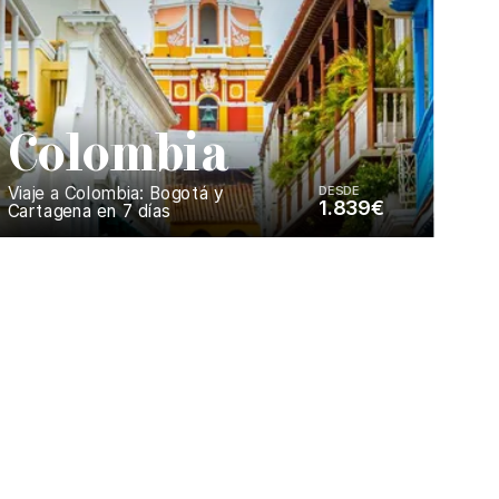
C
olombia
Viaje a Colombia: Bogotá y
DESDE
1.839€
Cartagena en 7 días
Enséñame más...