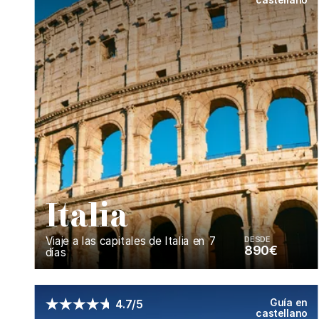
I
talia
Viaje a las capitales de Italia en 7
DESDE
890€
días
Enséñame más...
Guía en
4.7/5
castellano