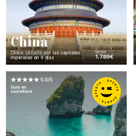
C
hina
China: circuito por las capitales
DESDE
1.789€
imperiales en 9 días
Enséñame más...
5.0/5
Guía en
castellano