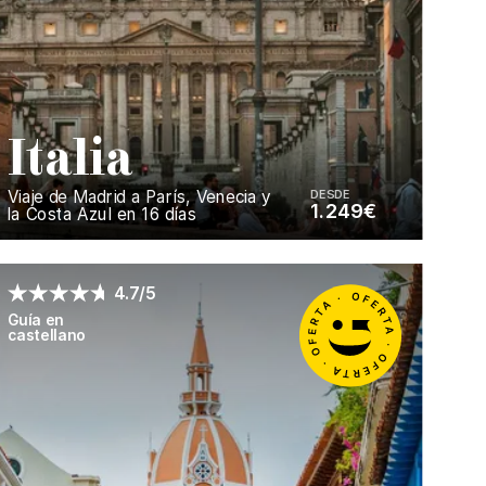
I
talia
Viaje de Madrid a París, Venecia y
DESDE
1.249€
la Costa Azul en 16 días
Enséñame más...
4.7/5
Guía en
castellano