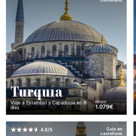
T
urquía
Viaje a Estambul y Capadocia en 8
DESDE
1.079€
días
Enséñame más...
Guía en
4.6/5
castellano