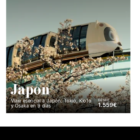
J
apón
Viaje esencial a Japón: Tokio, Kioto
DESDE
1.559€
y Osaka en 9 días
Enséñame más...