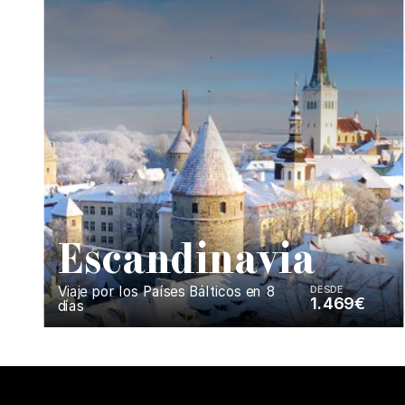
E
scandinavia
Viaje por los Países Bálticos en 8
DESDE
1.469€
días
Enséñame más...