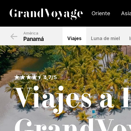
Oriente
Asi
←
América
Panamá
Viajes
Luna de miel
4,7/5
Viajes a
GrandVo