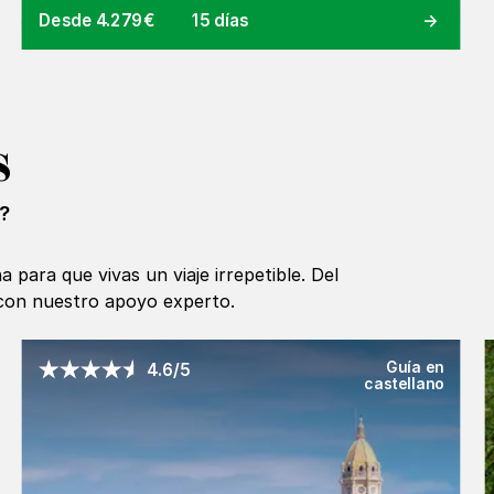
Desde 4.279€
15 días
s
?
 para que vivas un viaje irrepetible. Del
 con nuestro apoyo experto.
Guía en
4.6/5
castellano