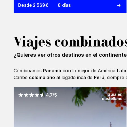
Desde 2.569€
8 días
Viajes combinado
¿Quieres ver otros destinos en el continente
Combinamos
Panamá
con lo mejor de América Latina
Caribe
colombiano
al legado inca de
Perú
, siempre
Guía en
4.7/5
castellano