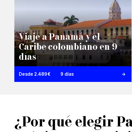
Viaje a Panamá y el
Caribe colombiano en 9
días
Desde 2.489€
9 días
¿Por qué elegir P