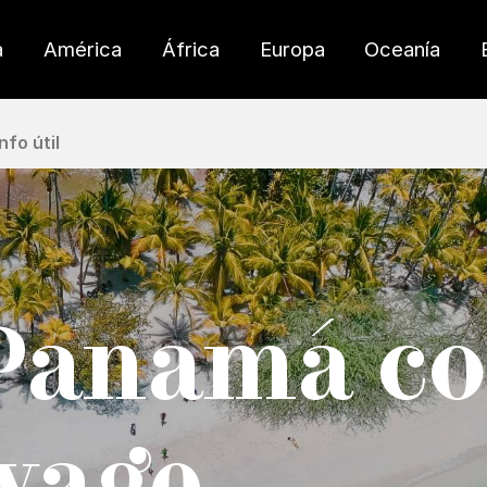
a
América
África
Europa
Oceanía
Info útil
 Panamá c
yage