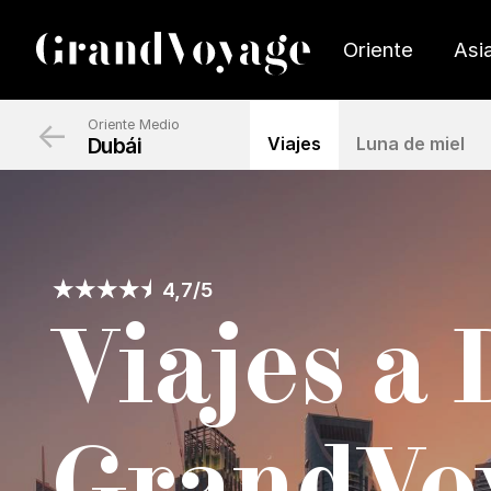
Oriente
Asi
←
Oriente Medio
Dubái
Viajes
Luna de miel
4,7/5
Viajes a
GrandVo