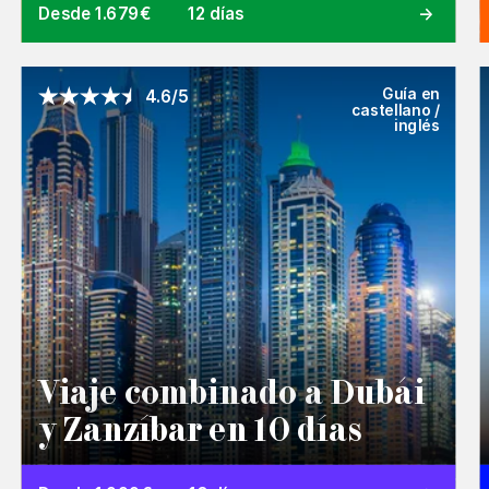
Desde 1.679€
12 días
Guía en
4.6/5
castellano /
inglés
Viaje combinado a Dubái
y Zanzíbar en 10 días