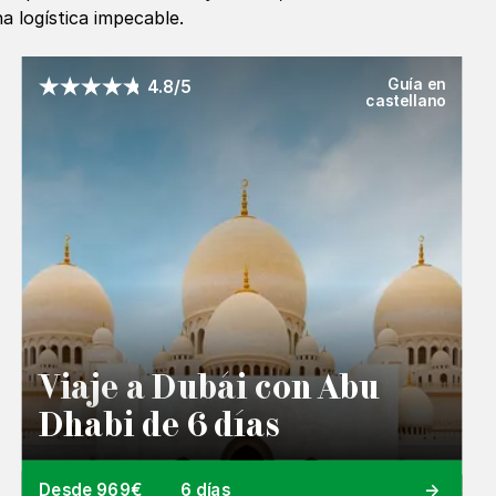
 logística impecable.
Guía en
4.8/5
castellano
Viaje a Dubái con Abu
Dhabi de 6 días
Desde 969€
6 días