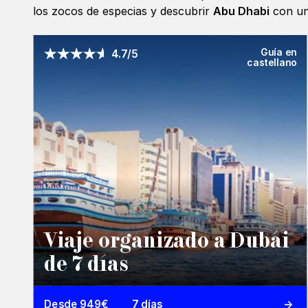
los zocos de especias y descubrir
Abu Dhabi
con una
Guía en
4.7/5
castellano
Viaje organizado a Dubái
de 7 días
Desde 949€
7 días