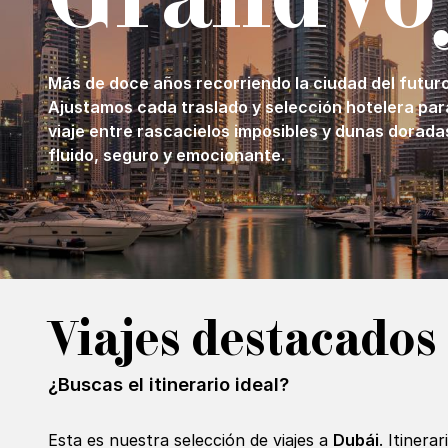
Más de doce años recorriendo la ciudad del futuro
Ajustamos cada traslado y selección hotelera par
viaje entre rascacielos imposibles y dunas dorada
fluido, seguro y emocionante.
Viajes destacados
¿Buscas el itinerario ideal?
Esta es nuestra selección de viajes a
Dubái
. Itinera