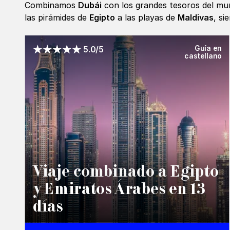
Combinamos
Dubái
con los grandes tesoros del mund
las pirámides de
Egipto
a las playas de
Maldivas
, s
Guía en
5.0/5
castellano
Viaje combinado a Egipto
y Emiratos Árabes en 13
días