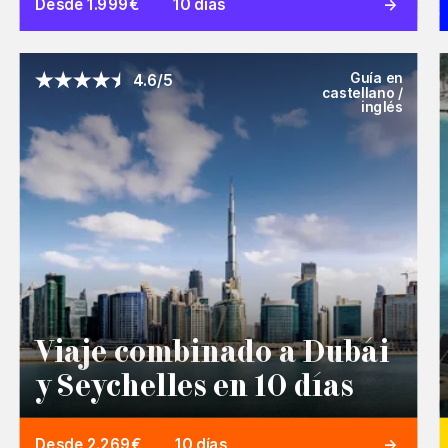
Desde 1.999€
10 días
Guía en
4.6/5
castellano /
inglés
Viaje combinado a Dubái
y Seychelles en 10 días
Desde 2.269€
10 días