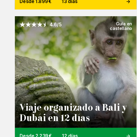
Desde 1.899€
13 días
Guía en
4.6/5
castellano
Viaje organizado a Bali y
Dubái en 12 días
Desde 2.239€
12 días