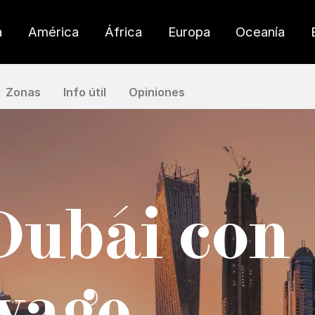
a
América
África
Europa
Oceanía
Zonas
Info útil
Opiniones
 Dubái con
yage