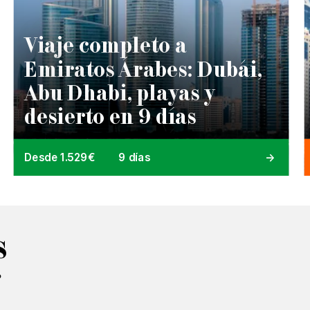
Viaje completo a
Emiratos Árabes: Dubái,
Abu Dhabi, playas y
desierto en 9 días
Desde 1.529€
9 días
s
?