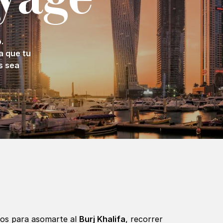
.
a que tu
s sea
rios para asomarte al
Burj Khalifa
, recorrer