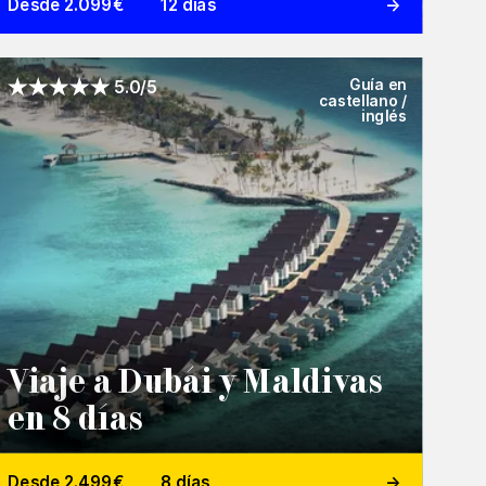
Desde 2.099€
12 días
Guía en
5.0/5
castellano /
inglés
Viaje a Dubái y Maldivas
en 8 días
Desde 2.499€
8 días