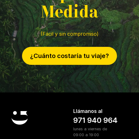
M
edida
(Fácil y sin compromiso)
¿Cuánto costaría tu viaje?
Llámanos al
971 940 964
lunes a viernes de
09:00 a 19:00