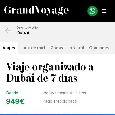
←
Oriente Medio
Dubái
Viajes
Luna de miel
Zonas
Info útil
Opiniones
Viaje organizado a
Dubái de 7 días
Desde
Incluye tasas y vuelos.
949€
Pago fraccionado.