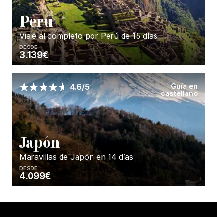
P
erú
Viaje al completo por Perú de 15 días
DESDE
3.139€
Enséñame más...
Guía en
4.6/5
castellano
J
apón
Maravillas de Japón en 14 días
DESDE
4.099€
Enséñame más...