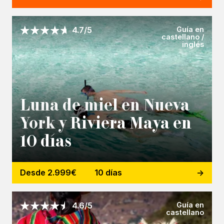
Guía en
4.7/5
castellano /
inglés
Luna de miel en Nueva
York y Riviera Maya en
10 días
Desde 2.999€
10 días
Guía en
4.6/5
castellano