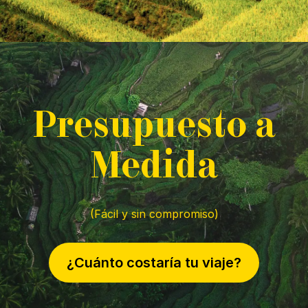
P
resupuesto a
M
edida
(Fácil y sin compromiso)
¿Cuánto costaría tu viaje?