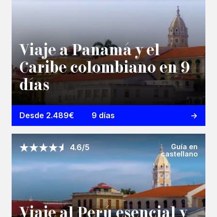
Viaje a Panamá y el
Caribe colombiano en 9
días
Desde 2.489€
9 días
Guía en
4.6/5
castellano
Viaje al Perú esencial y