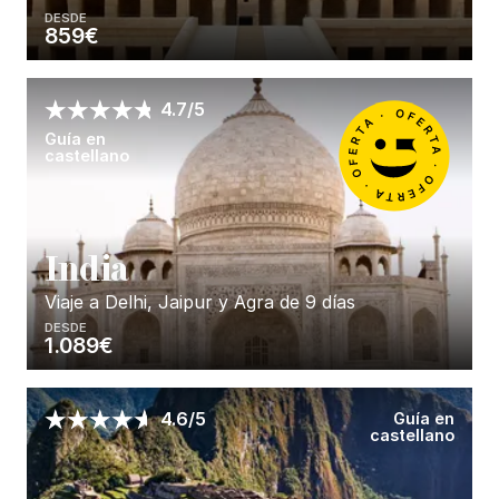
DESDE
859€
Enséñame más...
4.7/5
Guía en
castellano
I
ndia
Viaje a Delhi, Jaipur y Agra de 9 días
DESDE
1.089€
Enséñame más...
Guía en
4.6/5
castellano