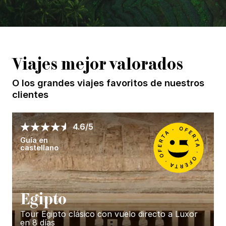
Viajes mejor valorados
O los grandes viajes favoritos de nuestros
clientes
4.6/5
Guía en
castellano
E
gipto
Tour Egipto clásico con vuelo directo a Luxor
en 8 días