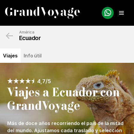
←
América
Ecuador
Viajes
Info útil
4,7/5
Viajes a Ecuador con
GrandVoyage
Más de doce años recorriendo el país de la mitad
del mundo. Ajustamos cada traslado y selección