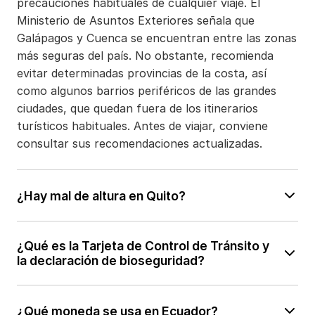
precauciones habituales de cualquier viaje. El
Ministerio de Asuntos Exteriores señala que
Galápagos y Cuenca se encuentran entre las zonas
más seguras del país. No obstante, recomienda
evitar determinadas provincias de la costa, así
como algunos barrios periféricos de las grandes
ciudades, que quedan fuera de los itinerarios
turísticos habituales. Antes de viajar, conviene
consultar sus recomendaciones actualizadas.
¿Hay mal de altura en Quito?
Es posible. Quito se encuentra a unos 2.850 metros
¿Qué es la Tarjeta de Control de Tránsito y
de altitud, y otros lugares de la Sierra, como el
la declaración de bioseguridad?
Parque Nacional Cotopaxi o la laguna del Quilotoa,
superan los 3.800 metros. La mayoría de los
La Tarjeta de Control de Tránsito (TCT) es un
viajeros se aclimata sin dificultad, pero conviene
¿Qué moneda se usa en Ecuador?
documento obligatorio para viajar a Galápagos, ya