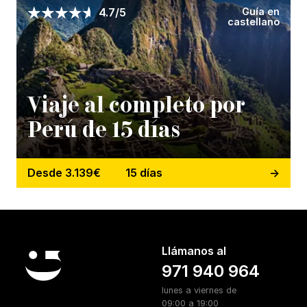
Guía en
4.7/5
castellano
Viaje al completo por
Perú de 15 días
Desde 3.139€
15 días
Llámanos al
971 940 964
lunes a viernes de
09:00 a 19:00