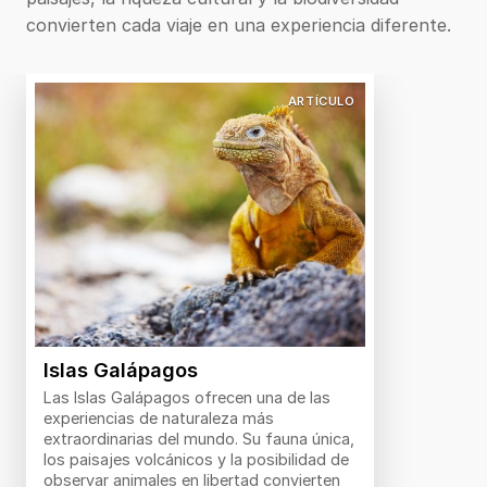
tasas vigentes antes de la fecha de tu viaje.
vayan a visitar la Amazonía ecuatoriana. Además,
convierten cada viaje en una experiencia diferente.
en las zonas de menor altitud existe riesgo de
dengue, por lo que conviene utilizar repelente de
mosquitos.
ARTÍCULO
Islas Galápagos
Las Islas Galápagos ofrecen una de las
experiencias de naturaleza más
extraordinarias del mundo. Su fauna única,
los paisajes volcánicos y la posibilidad de
observar animales en libertad convierten