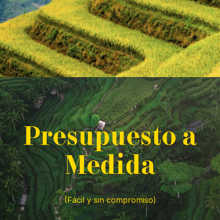
P
resupuesto a
M
edida
(Fácil y sin compromiso)