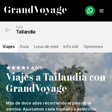
←
Asia
Tailandia
Viajes
Guía
Luna de miel
Info útil
Opiniones
4,6/5
Viajes a Tailandia con
GrandVoyage
Más de doce años recorriendo el país de la
sonrisa. Ajustamos cada traslado y selección