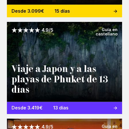
Desde 3.099€
15 días
Guía en
4.9/5
castellano
Viaje a Japón y a las
playas de Phuket de 13
días
Desde 3.419€
13 días
Guía en
4.9/5