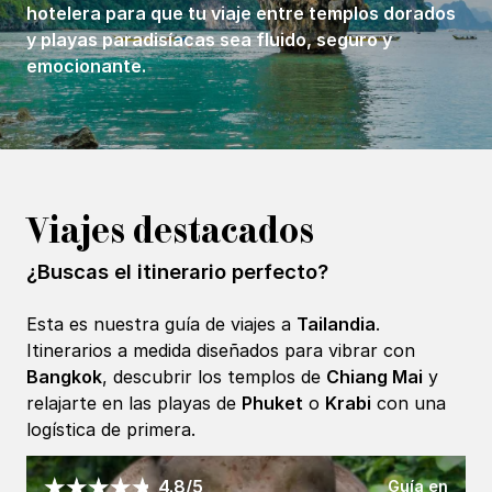
hotelera para que tu viaje entre templos dorados
y playas paradisíacas sea fluido, seguro y
emocionante.
Viajes destacados
¿Buscas el itinerario perfecto?
Esta es nuestra guía de viajes a
Tailandia
.
Itinerarios a medida diseñados para vibrar con
Bangkok
, descubrir los templos de
Chiang Mai
y
relajarte en las playas de
Phuket
o
Krabi
con una
logística de primera.
Guía en
4.8/5