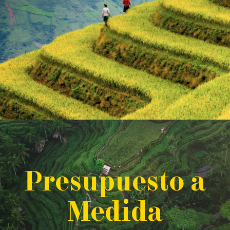
P
resupuesto a
M
edida