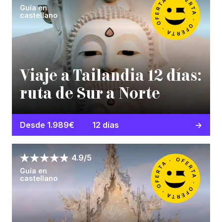
Guía en
castellano
Viaje a Tailandia 12 días:
ruta de Sur a Norte
Desde 1.989€
12 días
4.9/5
Guía en
castellano