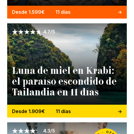
Desde 1.599€
11 días
4.7/5
Luna de miel en Krabi:
el paraíso escondido de
Tailandia en 11 días
Desde 1.909€
11 días
4.3/5