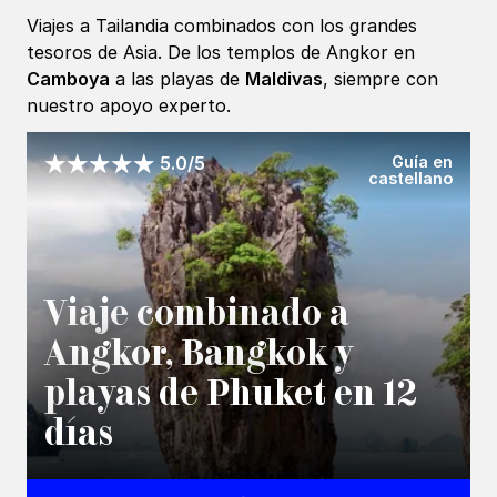
Viajes a Tailandia combinados con los grandes
tesoros de Asia. De los templos de Angkor en
Camboya
a las playas de
Maldivas
, siempre con
nuestro apoyo experto.
Guía en
5.0/5
castellano
Viaje combinado a
Angkor, Bangkok y
playas de Phuket en 12
días