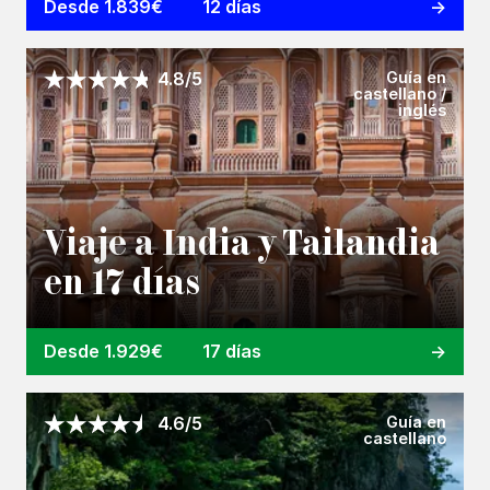
Desde 1.839€
12 días
Guía en
4.8/5
castellano /
inglés
Viaje a India y Tailandia
en 17 días
Desde 1.929€
17 días
Guía en
4.6/5
castellano