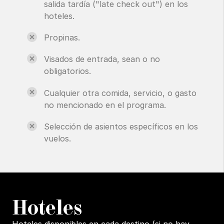
salida tardía ("late check out") en los
hoteles.
Propinas.
Visados de entrada, sean o no
obligatorios.
Cualquier otra comida, servicio, o gasto
no mencionado en el programa.
Selección de asientos específicos en los
vuelos.
H
oteles
Hoteles disponibles en cada destino (si no hay