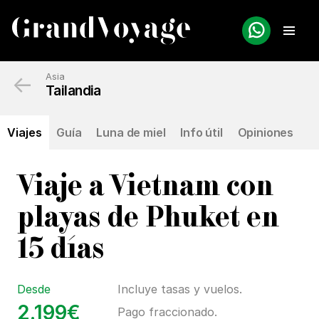
←
Asia
Tailandia
Viajes
Guía
Luna de miel
Info útil
Opiniones
Viaje a Vietnam con
playas de Phuket en
15 días
Desde
Incluye tasas y vuelos.
2.199€
Pago fraccionado.