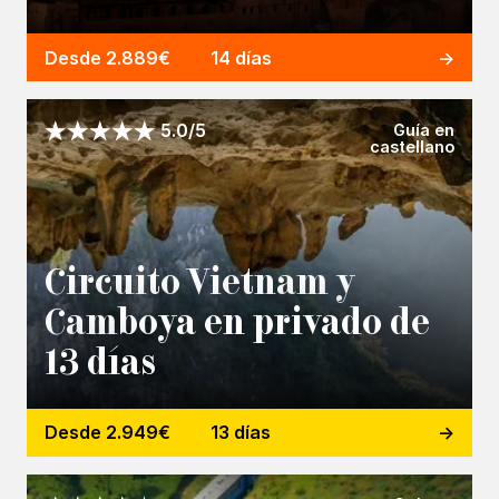
Desde 2.889€
14 días
Guía en
5.0/5
castellano
Circuito Vietnam y
Camboya en privado de
13 días
Desde 2.949€
13 días