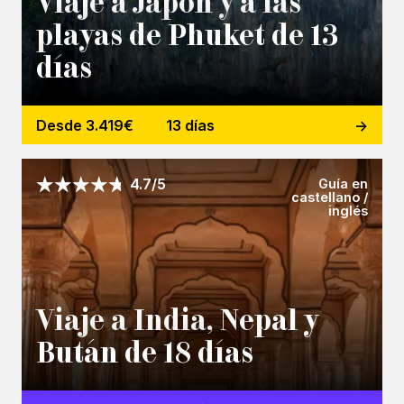
Viaje a Japón y a las
playas de Phuket de 13
días
Desde 3.419€
13 días
Guía en
4.7/5
castellano /
inglés
Viaje a India, Nepal y
Bután de 18 días