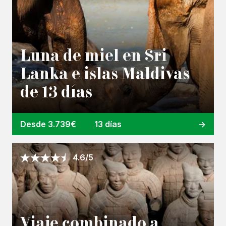
Luna de miel en Sri
Lanka e islas Maldivas
de 13 días
Desde 3.739€
13 días
4.6/5
Viaje combinado a