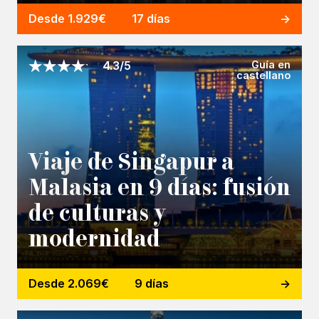
Desde 1.929€
17 días
Guía en
4.3/5
castellano
Viaje de Singapur a
Malasia en 9 días: fusión
de culturas y
modernidad
Desde 2.069€
9 días