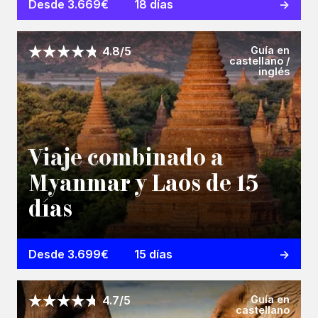
Desde 3.669€
18 días
Guía en
4.8/5
castellano /
inglés
Viaje combinado a
Myanmar y Laos de 15
días
Desde 3.699€
15 días
Guía en
4.7/5
castellano