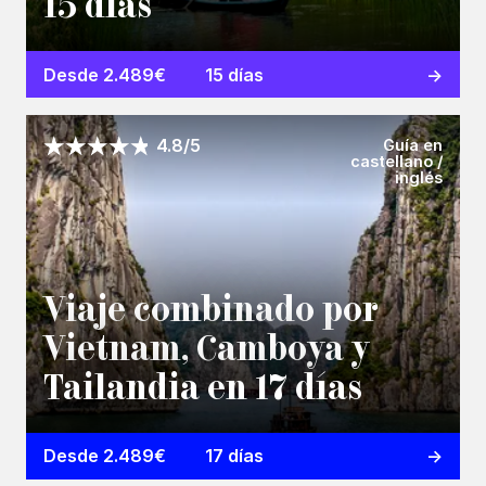
15 días
Desde 2.489€
15 días
Guía en
4.8/5
castellano /
inglés
Viaje combinado por
Vietnam, Camboya y
Tailandia en 17 días
Desde 2.489€
17 días