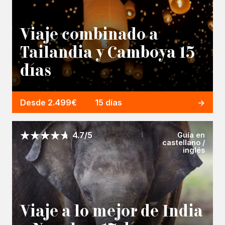
Viaje combinado a
Tailandia y Camboya 15
días
Desde 2.499€
15 días
Guía en
4.7/5
castellano /
inglés
Viaje a lo mejor de India