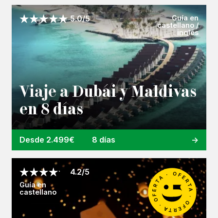
Guía en
5.0/5
castellano /
inglés
Viaje a Dubái y Maldivas
en 8 días
Desde 2.499€
8 días
4.2/5
Guía en
castellano