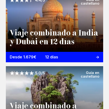
castellano
Viaje combinado a India
y Dubái en 12 días
Desde 1.679€
12 días
Guía en
5.0/5
castellano
Viaje combinado a