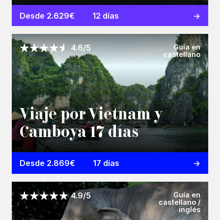
Desde 2.629€
12 días
Guía en
4.6/5
castellano
Viaje por Vietnam y
Camboya 17 días
Desde 2.869€
17 días
Guía en
4.9/5
castellano /
inglés