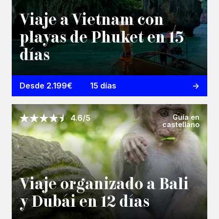
Viaje a Vietnam con
playas de Phuket en 15
días
Desde 2.199€
15 días
Guía en
4.6/5
castellano
Viaje organizado a Bali
y Dubái en 12 días