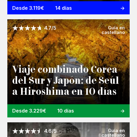
Desde 3.119€
14 días
Guía en
4.7/5
castellano
Viaje combinado Corea
del Sur y Japón: de Seúl
a Hiroshima en 10 días
Desde 3.229€
10 días
Guía en
4.6/5
castellano