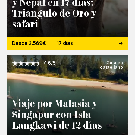
y Nepal en 17 días:
Triángulo de Oro y
safari
Desde 2.569€
17 días
Guía en
4.6/5
castellano
Viaje por Malasia y
Singapur con Isla
Langkawi de 12 días