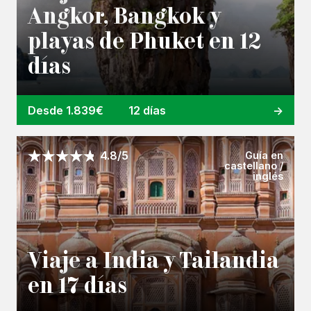
Angkor, Bangkok y
playas de Phuket en 12
días
Desde 1.839€
12 días
Guía en
4.8/5
castellano /
inglés
Viaje a India y Tailandia
en 17 días