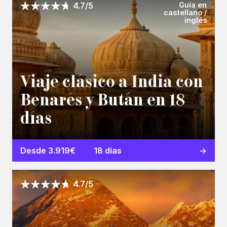
Guía en
4.7/5
castellano /
inglés
Viaje clásico a India con
Benarés y Bután en 18
días
Desde 3.919€
18 días
4.7/5