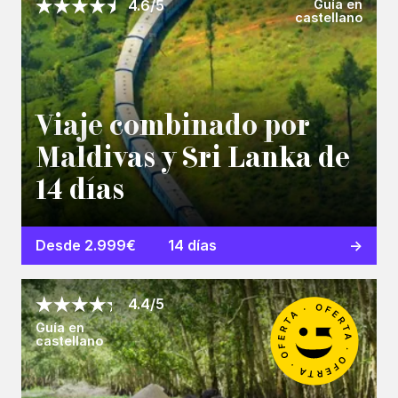
Guía en
4.6/5
castellano
Viaje combinado por
Maldivas y Sri Lanka de
14 días
Desde 2.999€
14 días
4.4/5
Guía en
castellano