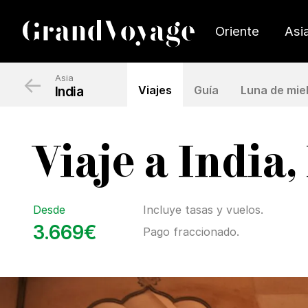
Oriente
Asi
←
Asia
India
Viajes
Guía
Luna de mie
Viaje a India,
Desde
Incluye tasas y vuelos.
3.669€
Pago fraccionado.