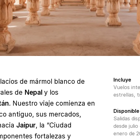
Incluye
alacios de mármol blanco de
Vuelos inte
rales de
Nepal
y los
estrellas, 
tán
. Nuestro viaje comienza en
Disponible
sco antiguo, sus mercados,
Salidas dis
hacia
Jaipur
, la “Ciudad
desde juli
enero de 2
mponentes fortalezas y