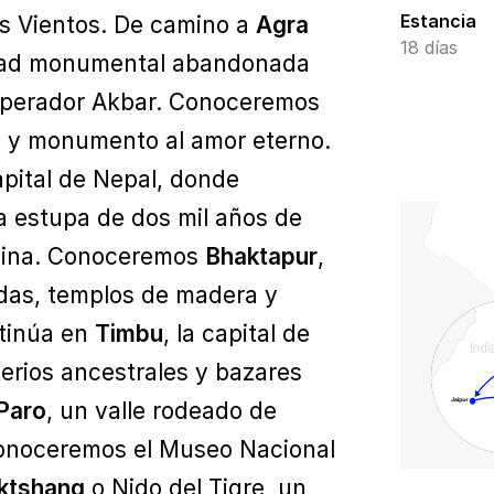
Estancia
os Vientos. De camino a
Agra
18 días
udad monumental abandonada
emperador Akbar. Conoceremos
ia y monumento al amor eterno.
capital de Nepal, donde
 estupa de dos mil años de
olina. Conoceremos
Bhaktapur
,
das, templos de madera y
ntinúa en
Timbu
, la capital de
rios ancestrales y bazares
Paro
, un valle rodeado de
Conoceremos el Museo Nacional
ktshang
o Nido del Tigre, un