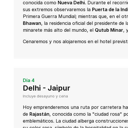
conocida como
Nueva Delhi
. Durante el recorr
sus extremos observaremos la
P
uerta de la Ind
Primera Guerra Mundial; mientras que, en el o
Bhawan
, la residencia oficial del presidente de
minarete más alto del mundo, el
Qutub Minar
, 
Cenaremos y nos alojaremos en el hotel previst
Día 4
Delhi - Jaipur
Incluye desayuno y cena
Hoy emprenderemos una ruta por carretera h
de
Rajastán
, conocida como la "ciudad rosa" po
emblemáticos. La ciudad alberga construcciones 
su color rosa, símbolo de la hospitalidad en la c