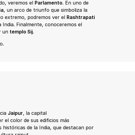
ido, veremos el
Parlamento
. En uno de
ia
, un arco de triunfo que simboliza la
tro extremo, podremos ver el
Rashtrapati
 la India. Finalmente, conoceremos el
y un
templo Sij
.
o.
acia
Jaipur
, la capital
r el color de sus edificios más
históricas de la India, que destacan por
ultura rajput.