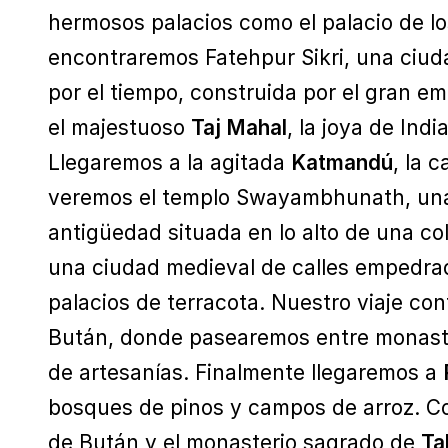
hermosos palacios como el palacio de l
encontraremos Fatehpur Sikri, una ci
por el tiempo, construida por el gran 
el majestuoso
Taj Mahal
, la joya de Ind
Llegaremos a la agitada
Katmandú
, la 
veremos el templo Swayambhunath, una
antigüedad situada en lo alto de una c
una ciudad medieval de calles empedra
palacios de terracota. Nuestro viaje co
Bután, donde pasearemos entre monaste
de artesanías. Finalmente llegaremos a
bosques de pinos y campos de arroz. 
de Bután y el monasterio sagrado de
Ta