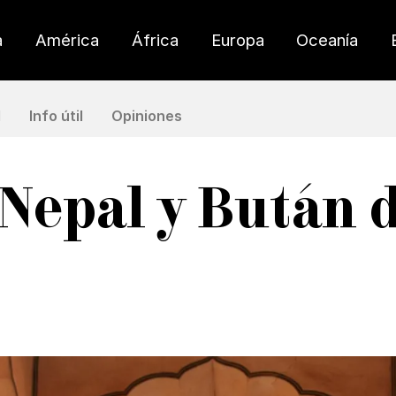
a
América
África
Europa
Oceanía
l
Info útil
Opiniones
 Nepal y Bután d