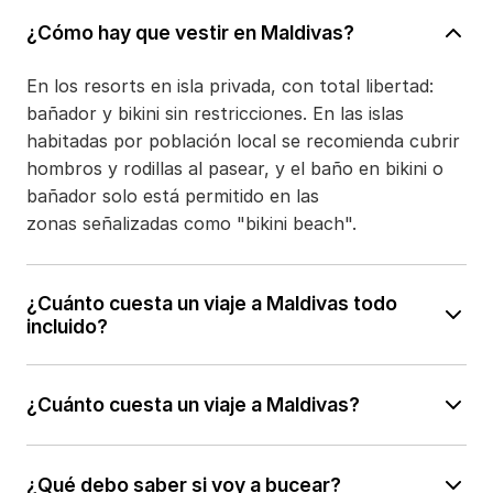
¿Cómo hay que vestir en Maldivas?
En los resorts en isla privada, con total libertad:
bañador y bikini sin restricciones. En las islas
habitadas por población local se recomienda cubrir
hombros y rodillas al pasear, y el baño en bikini o
bañador solo está permitido en las
zonas señalizadas como "bikini beach".
¿Cuánto cuesta un viaje a Maldivas todo
incluido?
El todo incluido es la fórmula más popular en
¿Cuánto cuesta un viaje a Maldivas?
Maldivas, porque en una isla-resort no hay
alternativa de restauración fuera del hotel: todo lo
El precio de un viaje a Maldivas depende
que consumas se factura allí. Por eso, aunque el
¿Qué debo saber si voy a bucear?
principalmente del tipo de alojamiento, el régimen
precio de partida sea mayor, suele salir a cuenta