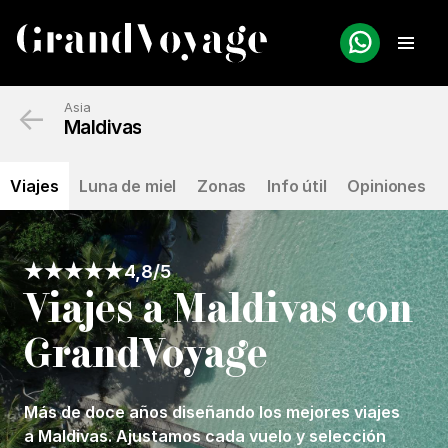
←
Asia
Maldivas
Viajes
Luna de miel
Zonas
Info útil
Opiniones
4,8/5
Viajes a Maldivas con
GrandVoyage
Más de doce años diseñando los mejores viajes
a Maldivas. Ajustamos cada vuelo y selección