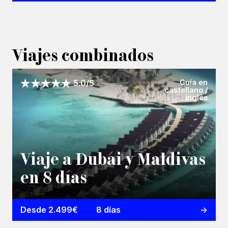
Viajes combinados
Guía en
5.0/5
castellano /
inglés
Viaje a Dubái y Maldivas
en 8 días
Desde 2.499€
8 días