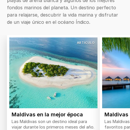
playas de arena blanca y algunos de los mejores
locales también existen embarcaciones
fondos marinos del planeta. Un destino perfecto
autorizadas, conocidas como
floating bars
, donde
para relajarse, descubrir la vida marina y disfrutar
está permitido su consumo.
de un viaje único en el océano Índico.
ARTÍCULO
Maldivas en la mejor época
Maldivas 
Las Maldivas son un destino ideal para
Las Maldivas
viajar durante los primeros meses del año.
favoritos pa