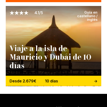
Guía en
4.1/5
castellano /
inglés
Viaje a la isla de
Mauricio y Dubái de 10
días
Desde 2.679€
10 días