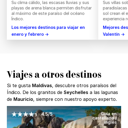
Su clima cálido, las escasas lluvias y sus
Sus villas so
playas de arena blanca permiten disfrutar
paradisíacas
al máximo de este paraíso del océano
sol crean el
Índico.
experiencia 
Los mejores destinos para viajar en
Mejores des
enero y febrero →
Valentín →
Viajes a otros destinos
Si te gusta
Maldivas
, descubre otros paraísos del
Índico. De los granitos de
Seychelles
a las lagunas
de
Mauricio
, siempre con nuestro apoyo experto.
Guía en
4.5/5
castellano /
inglés