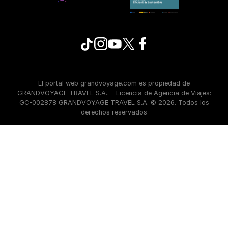
El portal web grandvoyage.com es propiedad de
GRANDVOYAGE TRAVEL S.A.. - Licencia de Agencia de Viajes:
GC-002878 GRANDVOYAGE TRAVEL S.A. © 2026. Todos los
derechos reservados
Condiciones
/
Política de privacidad
/
Política de cookies
/
Configuración de las cookies
/
Aviso legal