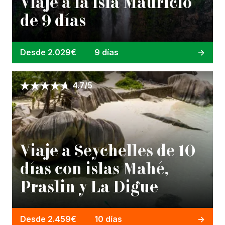
Viaje a la isla Mauricio
de 9 días
Desde 2.029€
9 días
4.7/5
Viaje a Seychelles de 10
días con islas Mahé,
Praslin y La Digue
Desde 2.459€
10 días