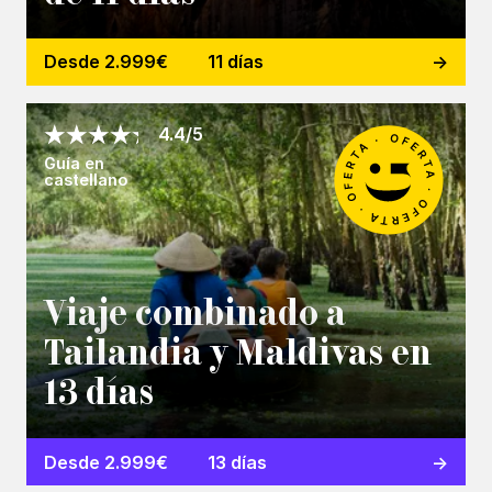
Desde 2.999€
11 días
4.4/5
Guía en
castellano
Viaje combinado a
Tailandia y Maldivas en
13 días
Desde 2.999€
13 días