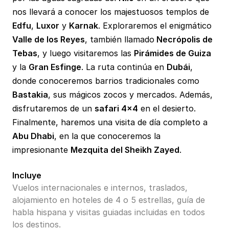
nos llevará a conocer los majestuosos templos de
Edfu
,
Luxor
y
Karnak
. Exploraremos el enigmático
Valle de los Reyes
, también llamado
Necrópolis de
Tebas
, y luego visitaremos las
Pirámides de Guiza
y la
Gran Esfinge
. La ruta continúa en
Dubái
,
donde conoceremos barrios tradicionales como
Bastakia
, sus mágicos zocos y mercados. Además,
disfrutaremos de un
safari 4x4
en el desierto.
Finalmente, haremos una visita de día completo a
Abu Dhabi
, en la que conoceremos la
impresionante
Mezquita del Sheikh Zayed
.
Incluye
Vuelos internacionales e internos, traslados,
alojamiento en hoteles de 4 o 5 estrellas, guía de
habla hispana y visitas guiadas incluidas en todos
los destinos.