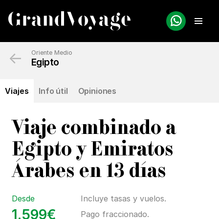
←
Oriente Medio
Egipto
Viajes
Info útil
Opiniones
Viaje combinado a
Egipto y Emiratos
Árabes en 13 días
Desde
Incluye tasas y vuelos.
1.599€
Pago fraccionado.