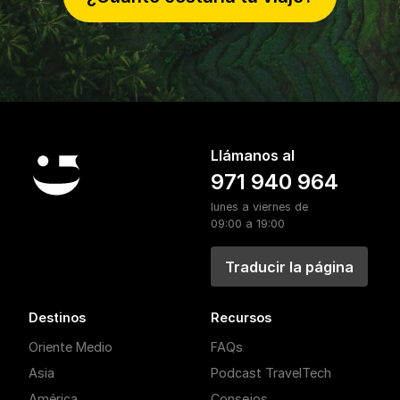
Llámanos al
971 940 964
lunes a viernes de
09:00 a 19:00
Traducir la página
Destinos
Recursos
Oriente Medio
FAQs
Asia
Podcast TravelTech
América
Consejos