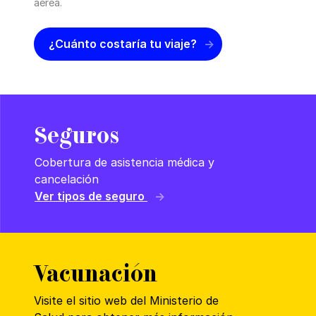
aérea.
¿Cuánto costaría tu viaje?
Seguros
Cobertura de asistencia médica y
cancelación
Ver tipos de seguro
Vacunación
Visite el sitio web del Ministerio de