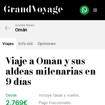
←
Oriente Medio
Omán
Viajes
Info útil
Opiniones
Viaje a Omán y sus
aldeas milenarias en
9 días
Desde
Incluye tasas y vuelos.
2.769€
Pago fraccionado.