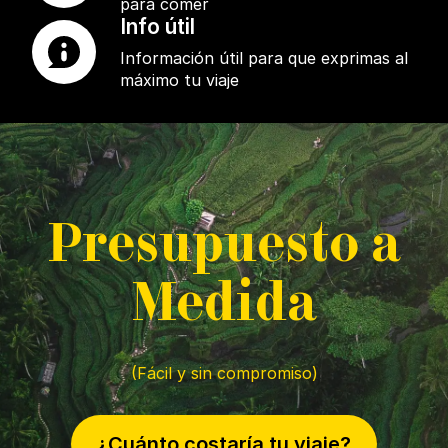
para comer
Info útil
Información útil para que exprimas al
máximo tu viaje
P
resupuesto a
M
edida
(Fácil y sin compromiso)
¿Cuánto costaría tu viaje?