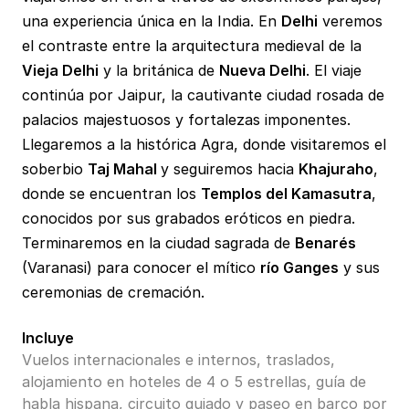
una experiencia única en la India. En
Delhi
veremos
el contraste entre la arquitectura medieval de la
Vieja Delhi
y la británica de
Nueva Delhi
. El viaje
continúa por Jaipur, la cautivante ciudad rosada de
palacios majestuosos y fortalezas imponentes.
Llegaremos a la histórica Agra, donde visitaremos el
soberbio
Taj Mahal
y seguiremos hacia
Khajuraho
,
donde se encuentran los
Templos del Kamasutra
,
conocidos por sus grabados eróticos en piedra.
Terminaremos en la ciudad sagrada de
Benarés
(Varanasi) para conocer el mítico
río Ganges
y sus
ceremonias de cremación.
Incluye
Vuelos internacionales e internos, traslados,
alojamiento en hoteles de 4 o 5 estrellas, guía de
habla hispana, circuito guiado y paseo en barco por