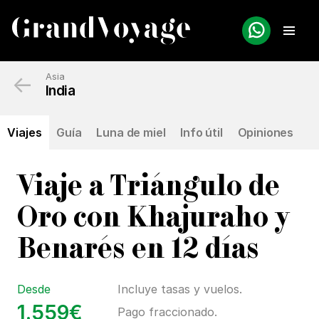
←
Asia
India
Viajes
Guía
Luna de miel
Info útil
Opiniones
Viaje a Triángulo de
Oro con Khajuraho y
Benarés en 12 días
Desde
Incluye tasas y vuelos.
1.559€
Pago fraccionado.