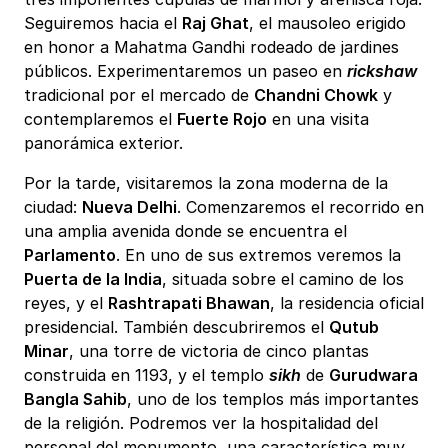
Seguiremos hacia el
Raj Ghat
, el mausoleo erigido
en honor a Mahatma Gandhi rodeado de jardines
públicos. Experimentaremos un paseo en
rickshaw
tradicional por el mercado de
Chandni Chowk
y
contemplaremos el
Fuerte Rojo
en una visita
panorámica exterior.
Por la tarde, visitaremos la zona moderna de la
ciudad:
Nueva Delhi
. Comenzaremos el recorrido en
una amplia avenida donde se encuentra el
Parlamento
. En uno de sus extremos veremos la
Puerta de la India
, situada sobre el camino de los
reyes, y el
Rashtrapati Bhawan
, la residencia oficial
presidencial. También descubriremos el
Qutub
Minar
, una torre de victoria de cinco plantas
construida en 1193, y el templo
sikh
de
Gurudwara
Bangla Sahib
, uno de los templos más importantes
de la religión. Podremos ver la hospitalidad del
personal del monumento, una característica muy