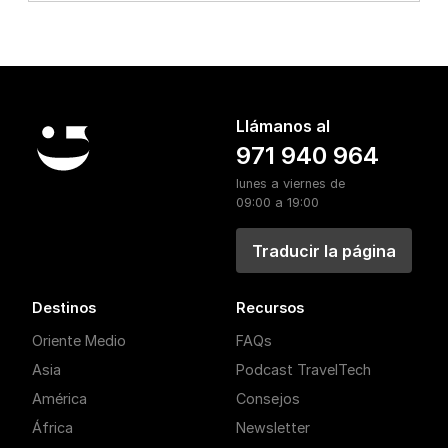
Llámanos al
971 940 964
lunes a viernes de
09:00 a 19:00
Traducir la página
Destinos
Recursos
Oriente Medio
FAQs
Asia
Podcast TravelTech
América
Consejos
África
Newsletter