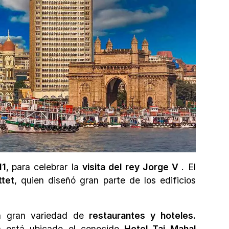
11
,
para celebrar la
visita del rey Jorge V
. El
tet
, quien diseñó gran parte de los edificios
na gran variedad de
restaurantes y hoteles.
ia está ubicado el conocido
Hotel Taj Mahal