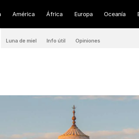
a
América
África
Europa
Oceanía
Luna de miel
Info útil
Opiniones