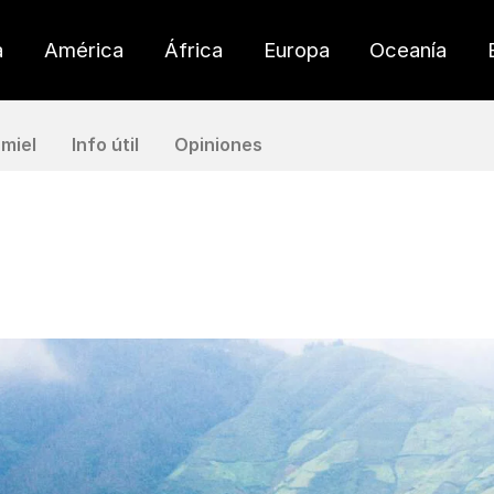
a
América
África
Europa
Oceanía
miel
Info útil
Opiniones