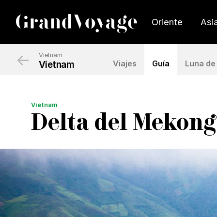
Oriente
Asi
←
Vietnam
Vietnam
Viajes
Guía
Luna de 
Vietnam
Delta del Mekong