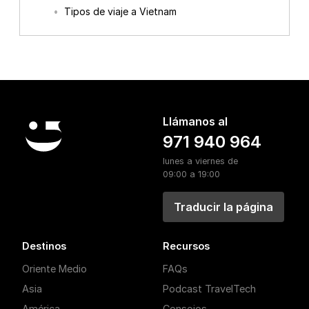
Tipos de viaje a Vietnam
Llámanos al
971 940 964
lunes a viernes de
09:00 a 19:00
Traducir la página
Destinos
Recursos
Oriente Medio
FAQs
Asia
Podcast TravelTech
América
Consejos