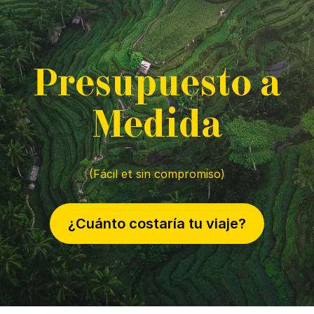
P
resupuesto a
M
edida
(Fácil et sin compromiso)
¿Cuánto costaría tu viaje?