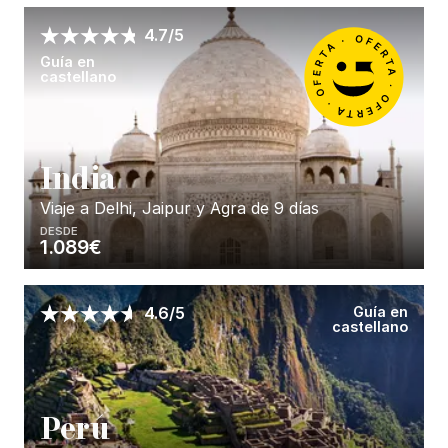
Enséñame más...
4.7/5
Guía en
castellano
I
ndia
Viaje a Delhi, Jaipur y Agra de 9 días
DESDE
1.089€
Enséñame más...
Guía en
4.6/5
castellano
P
erú