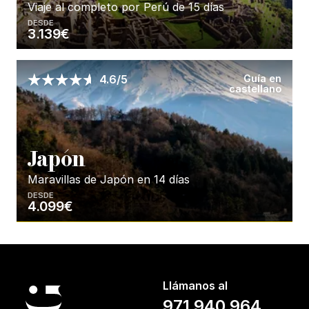
Viaje al completo por Perú de 15 días
DESDE
3.139€
Enséñame más...
Guía en
4.6/5
castellano
J
apón
Maravillas de Japón en 14 días
DESDE
4.099€
Enséñame más...
Llámanos al
971 940 964