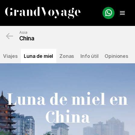
←
Asia
China
Viajes
Luna de miel
Zonas
Info útil
Opiniones
Luna de miel en
C
hina