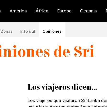
a
América
África
Europa
Oceanía
Zonas
Info útil
Opiniones
piniones de
S
ri
Los viajeros dicen…
Los viajeros que visitaron Sri Lanka d
una oferta de propuestas "muy interes