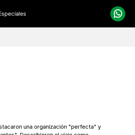
Especiales
estacaron una organización "perfecta" y
antes". Describieron el viaje como