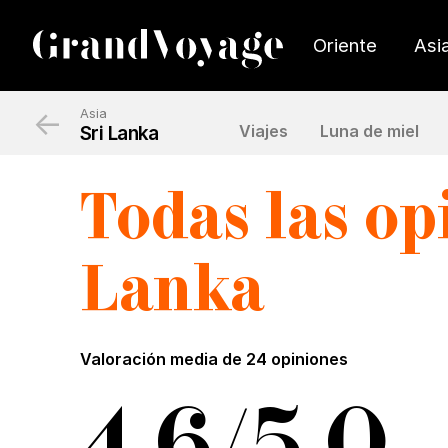
Oriente
Asi
←
Asia
Sri Lanka
Viajes
Luna de miel
Todas las o
L
anka
Valoración media de
24 opiniones
4,6/5,0