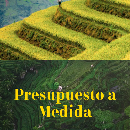
P
resupuesto a
M
edida