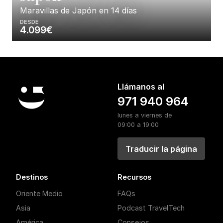
Maravillas de Japón en 14 días
DESDE
4.099€
Enséñame más...
Llámanos al
971 940 964
lunes a viernes de
09:00 a 19:00
Traducir la página
Destinos
Recursos
Oriente Medio
FAQs
Asia
Podcast TravelTech
América
Consejos