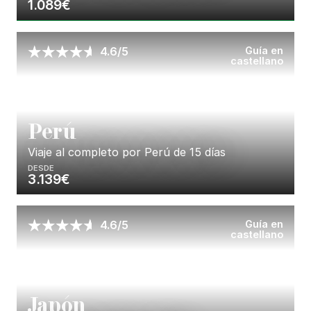
1.089€
Enséñame más...
Guía en
4.6/5
castellano
P
erú
Viaje al completo por Perú de 15 días
DESDE
3.139€
Enséñame más...
Guía en
4.6/5
castellano
J
apón