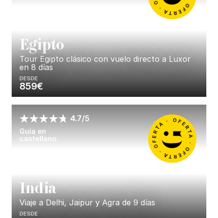
E
gipto
Tour Egipto clásico con vuelo directo a Luxor
en 8 días
DESDE
859€
Enséñame más...
4.7/5
Guía en
castellano
I
ndia
Viaje a Delhi, Jaipur y Agra de 9 días
DESDE