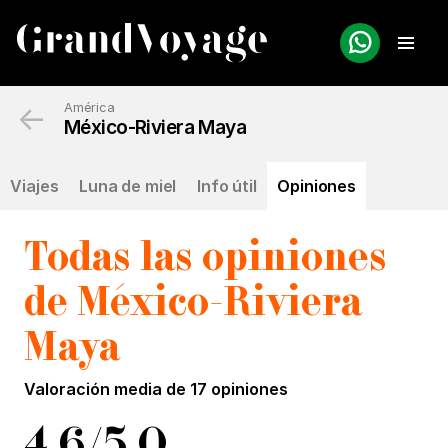
←
América
México-Riviera Maya
Viajes
Luna de miel
Info útil
Opiniones
Todas las opiniones
de
M
éxico-Riviera
M
aya
Valoración media de
17 opiniones
4,6/5,0