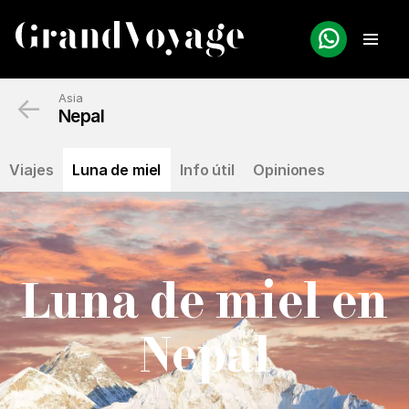
←
Asia
Nepal
Viajes
Luna de miel
Info útil
Opiniones
Luna de miel en
N
epal