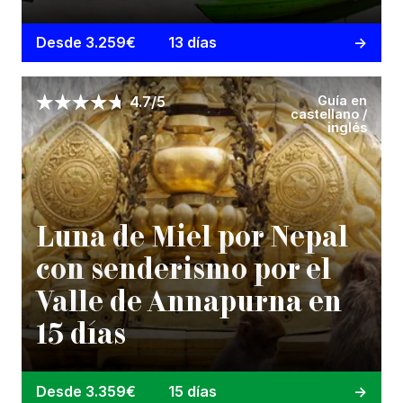
Desde 3.259€
13 días
Guía en
4.7/5
castellano /
inglés
Luna de Miel por Nepal
con senderismo por el
Valle de Annapurna en
15 días
Desde 3.359€
15 días