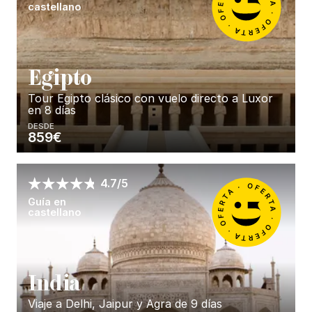
castellano
E
gipto
Tour Egipto clásico con vuelo directo a Luxor
en 8 días
DESDE
859€
Enséñame más...
4.7/5
Guía en
castellano
I
ndia
Viaje a Delhi, Jaipur y Agra de 9 días