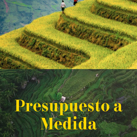
P
resupuesto a
M
edida