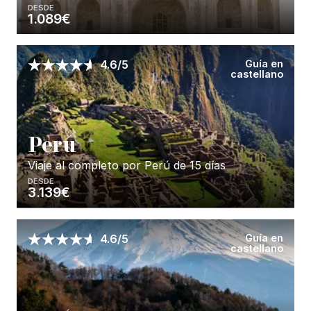
DESDE
1.089€
Enséñame más...
Guía en
4.6/5
castellano
P
erú
Viaje al completo por Perú de 15 días
DESDE
3.139€
Enséñame más...
Guía en
4.6/5
castellano