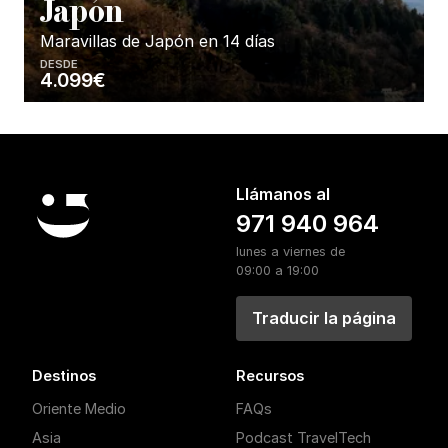
J
apón
Maravillas de Japón en 14 días
DESDE
4.099€
Enséñame más...
Llámanos al
971 940 964
lunes a viernes de
09:00 a 19:00
Traducir la página
Destinos
Recursos
Oriente Medio
FAQs
Asia
Podcast TravelTech