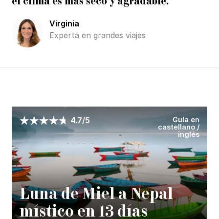
el clima es más seco y agradable.
Virginia
Experta en grandes viajes
Guía en
4.7/5
castellano /
inglés
Luna de Miel a Nepal
místico en 13 días