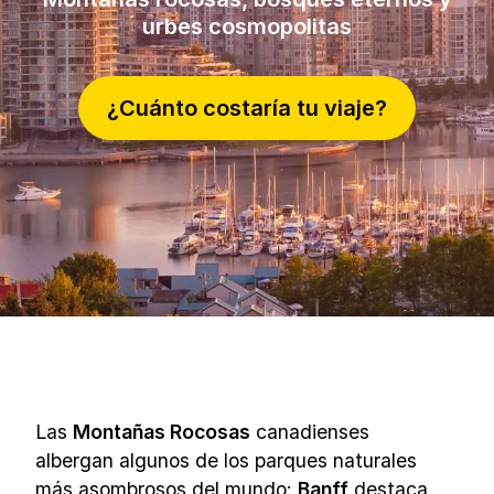
urbes cosmopolitas
¿Cuánto costaría tu viaje?
Las
Montañas Rocosas
canadienses
albergan algunos de los parques naturales
más asombrosos del mundo:
Banff
destaca