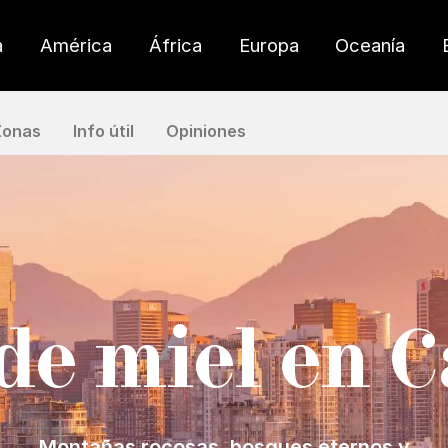
a
América
África
Europa
Oceanía
Zonas
Info útil
Opiniones
de miel en
C
Montañas rocosas, bosques eternos y