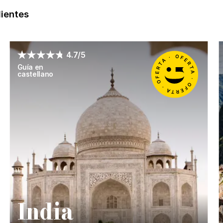
lientes
4.7/5
Guía en
castellano
I
ndia