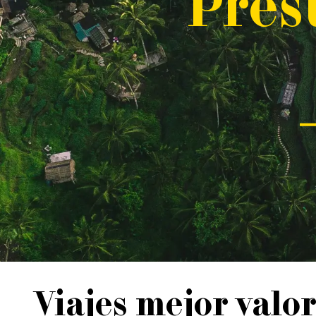
P
res
Viajes mejor valo