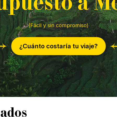
upuesto a
M
(Fácil y sin compromiso)
¿Cuánto costaría tu viaje?
rados