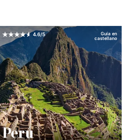
Guía en
4.6/5
castellano
P
erú