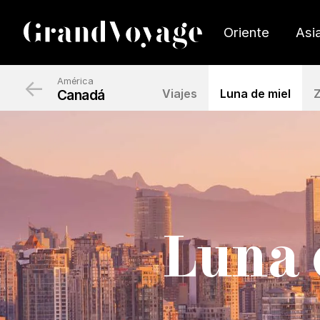
Oriente
Asi
←
América
Canadá
Viajes
Luna de miel
Luna 