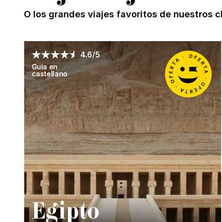
O los grandes viajes favoritos de nuestros c
4.6/5
Guía en
castellano
E
gipto