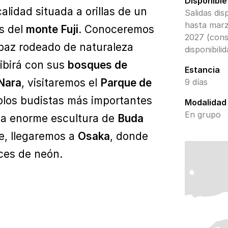
Disponible
ocalidad situada a orillas de un
Salidas dis
hasta mar
s del
monte Fuji
. Conoceremos
2027 (cons
 paz rodeado de naturaleza
disponibilid
ibirá con sus
bosques de
Estancia
Nara
, visitaremos el
Parque de
9 días
plos budistas más importantes
Modalidad
En grupo
na enorme escultura de
Buda
aje, llegaremos a
Osaka
, donde
ces de neón.