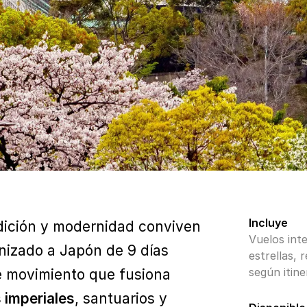
Incluye
adición y modernidad conviven
Vuelos int
nizado a Japón de 9 días
estrellas, 
según itine
te movimiento que fusiona
s imperiales
, santuarios y