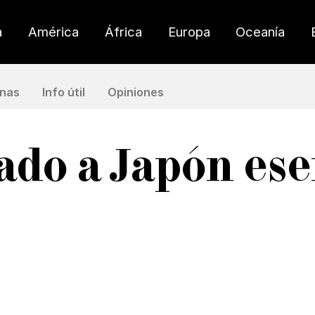
a
América
África
Europa
Oceanía
nas
Info útil
Opiniones
ado a Japón ese