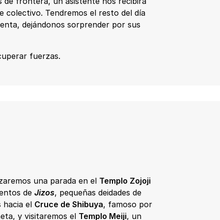
 de frontera, un asistente nos recibirá
e colectivo. Tendremos el resto del día
cuenta, dejándonos sorprender por sus
cuperar fuerzas.
lizaremos una parada en el
Templo Zojoji
ientos de
Jizos
, pequeñas deidades de
 hacia el
Cruce de Shibuya
, famoso por
eta, y visitaremos el
Templo Meiji
, un