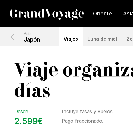
Oriente
Asi
←
Asia
Japón
Viajes
Luna de miel
Zo
Viaje organiz
días
Desde
Incluye tasas y vuelos.
2.599€
Pago fraccionado.