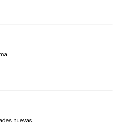
ama
dades nuevas.