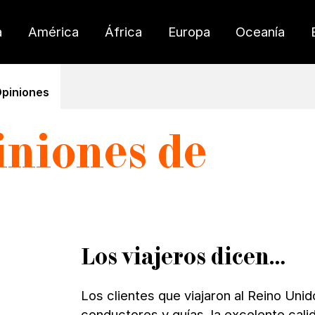
a
América
África
Europa
Oceanía
piniones
iniones de
Los viajeros dicen…
Los clientes que viajaron al Reino Uni
conductores y guías, la excelente cali