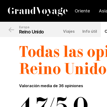
Oriente
Asi
←
Europa
Reino Unido
Viajes
Info útil
O
Todas las op
R
eino
U
nido
Valoración media de
36 opiniones
4,7/5,0