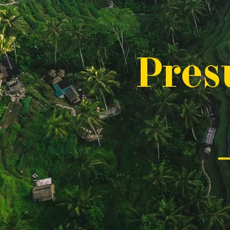
P
res