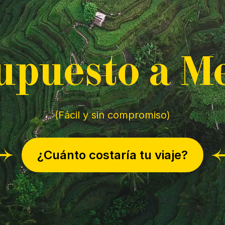
upuesto a
M
(Fácil y sin compromiso)
¿Cuánto costaría tu viaje?