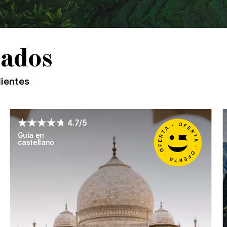
rados
lientes
4.7/5
Guía en
castellano