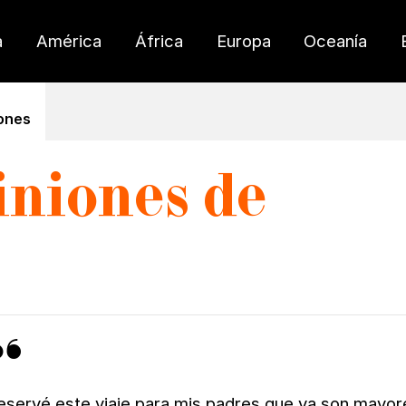
a
América
África
Europa
Oceanía
ones
iniones de
eservé este viaje para mis padres que ya son mayor