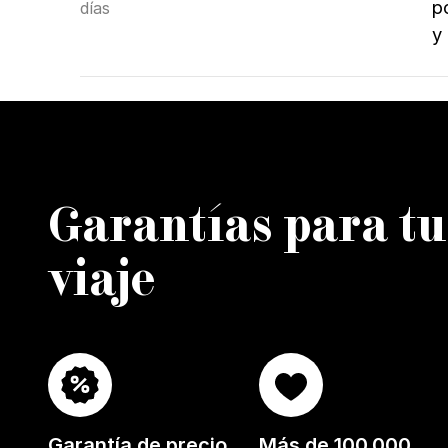
p
días
y
Garantías para tu
viaje
Garantía de precio
Más de 100.000