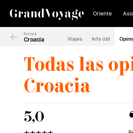
Oriente
Asi
←
Europa
Croacia
Viajes
Info útil
Opini
Todas las op
C
roacia
5,0
R