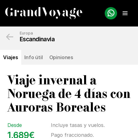
←
Europa
Escandinavia
Viajes
Info útil
Opiniones
Viaje invernal a
Noruega de 4 días con
Auroras Boreales
Desde
Incluye tasas y vuelos.
1.689€
Pago fraccionado.