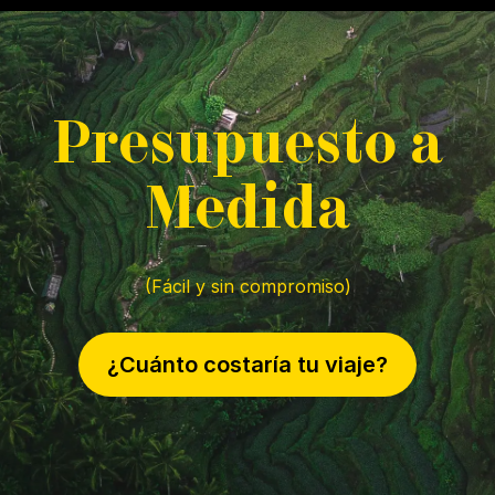
P
resupuesto a
M
edida
(Fácil y sin compromiso)
¿Cuánto costaría tu viaje?