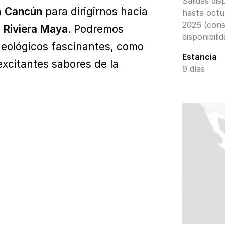
Salidas dis
n
Cancún
para dirigirnos hacia
hasta octu
2026 (cons
a
Riviera Maya
. Podremos
disponibilid
ueológicos fascinantes, como
Estancia
 excitantes sabores de la
9 días