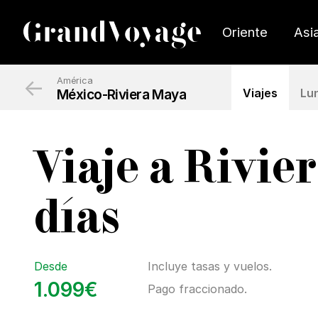
Oriente
Asi
←
América
México-Riviera Maya
Viajes
Lun
Viaje a Rivie
días
Desde
Incluye tasas y vuelos.
1.099€
Pago fraccionado.