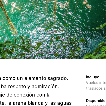
Incluye
a como un elemento sagrado.
Vuelos inte
aba respeto y admiración.
traslados s
je de conexión con la
Disponible
te, la arena blanca y las aguas