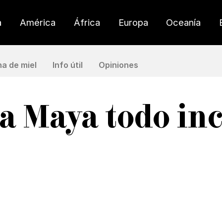
a
América
África
Europa
Oceanía
a de miel
Info útil
Opiniones
ra Maya todo in