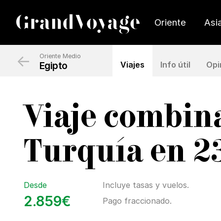
Oriente
Asi
←
Oriente Medio
Egipto
Viajes
Info útil
Opi
Viaje combina
Turquía en 23
Desde
Incluye tasas y vuelos.
2.859€
Pago fraccionado.