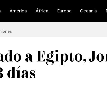
a
América
África
Europa
Oceanía
niones
do a Egipto, Jo
 días