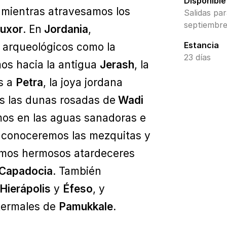
Disponible
mientras atravesamos los
Salidas par
septiembre
Luxor
. En
Jordania
,
Estancia
 arqueológicos como la
23 días
mos hacia la antigua
Jerash
, la
os a
Petra
, la joya jordana
s las dunas rosadas de
Wadi
mos en las aguas sanadoras e
a
conoceremos las mezquitas y
mos hermosos atardeceres
Capadocia
. También
Hierápolis
y
Éfeso
, y
 termales de
Pamukkale.