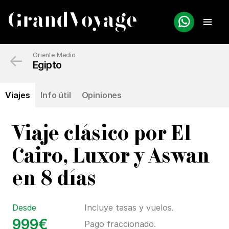
←
Oriente Medio
Egipto
Viajes
Info útil
Opiniones
Viaje clásico por El
Cairo, Luxor y Aswan
en 8 días
Desde
Incluye tasas y vuelos.
999€
Pago fraccionado.