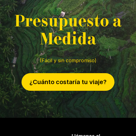
P
resupuesto a
M
edida
(Fácil y sin compromiso)
¿Cuánto costaría tu viaje?