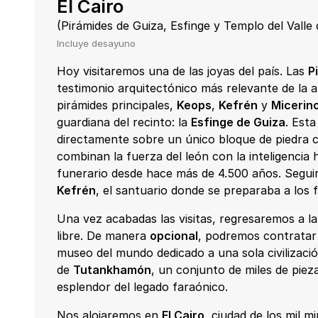
El Cairo
(Pirámides de Guiza, Esfinge y Templo del Valle
Incluye desayuno
Hoy visitaremos una de las joyas del país. Las
P
testimonio arquitectónico más relevante de la 
pirámides principales,
Keops
,
Kefrén
y
Micerin
guardiana del recinto: la
Esfinge de Guiza
. Est
directamente sobre un único bloque de piedra c
combinan la fuerza del león con la inteligenci
funerario desde hace más de 4.500 años. Segui
Kefrén
, el santuario donde se preparaba a los f
Una vez acabadas las visitas, regresaremos a la 
libre. De manera
opcional
, podremos contratar l
museo del mundo dedicado a una sola civilizació
de
Tutankhamón
, un conjunto de miles de pie
esplendor del legado faraónico.
Nos alojaremos en
El Cairo
, ciudad de los mil m