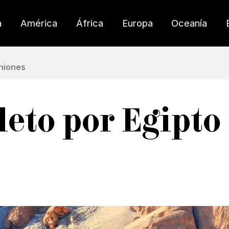
a
América
África
Europa
Oceanía
niones
leto por Egipto 