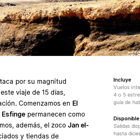
Incluye
taca por su magnitud
Vuelos int
este viaje de 15 días,
4 o 5 estre
guía de hab
lización. Comenzamos en
El
a
Esfinge
permanecen como
Disponible
tamos, además, el zoco
Jan el-
Salidas dis
hasta dici
iados y tiendas de