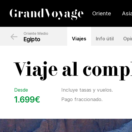
Oriente
Asi
←
Oriente Medio
Egipto
Viajes
Info útil
Opi
Viaje al comp
Desde
Incluye tasas y vuelos.
1.699€
Pago fraccionado.