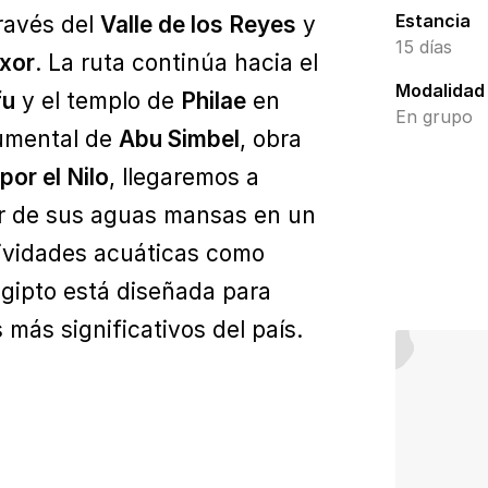
Estancia
través del
Valle de los Reyes
y
15 días
xor
. La ruta continúa hacia el
Modalidad
fu
y el templo de
Philae
en
En grupo
numental de
Abu Simbel
, obra
por el Nilo
, llegaremos a
ar de sus aguas mansas en un
tividades acuáticas como
Egipto está diseñada para
más significativos del país.