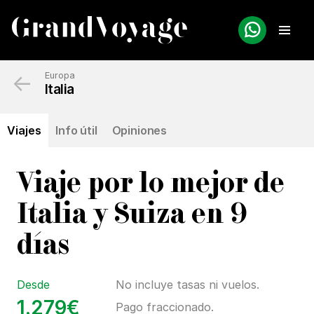
←
Europa
Italia
Viajes
Info útil
Opiniones
Viaje por lo mejor de
Italia y Suiza en 9
días
Desde
No incluye tasas ni vuelos.
1.279€
Pago fraccionado.