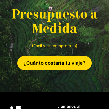
P
resupuesto a
M
edida
(Fácil y sin compromiso)
¿Cuánto costaría tu viaje?
Llámanos al