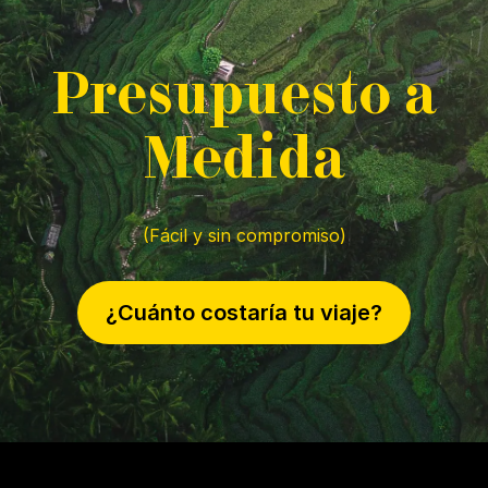
P
resupuesto a
M
edida
(Fácil y sin compromiso)
¿Cuánto costaría tu viaje?