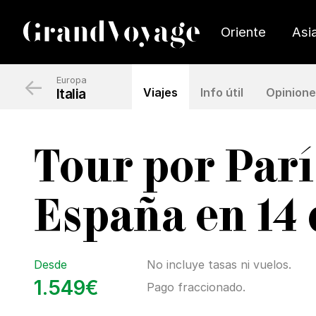
Oriente
Asi
←
Europa
Italia
Viajes
Info útil
Opinion
Tour por París
España en 14 
Desde
No incluye tasas ni vuelos.
1.549€
Pago fraccionado.