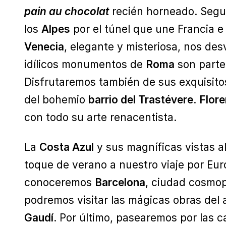
pain au chocolat
recién horneado. Segui
los
Alpes
por el túnel que une Francia e 
Venecia
, elegante y misteriosa, nos des
idílicos monumentos de
Roma
son parte 
Disfrutaremos también de sus exquisit
del bohemio
barrio del Trastévere
.
Flore
con todo su arte renacentista.
La
Costa Azul
y sus magníficas vistas al
toque de verano a nuestro viaje por Euro
conoceremos
Barcelona
, ciudad cosmop
podremos visitar las mágicas obras del
Gaudí
. Por último, pasearemos por las c