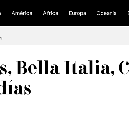
a
América
África
Europa
Oceanía
es
, Bella Italia, 
días