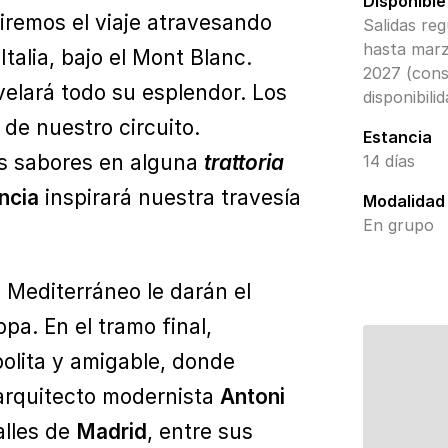
Disponible
remos el viaje atravesando
Salidas reg
hasta mar
Italia, bajo el Mont Blanc.
2027 (cons
velará todo su esplendor. Los
disponibilid
de nuestro circuito.
Estancia
os sabores en alguna
trattoria
14 días
ncia
inspirará nuestra travesía
Modalidad
En grupo
 Mediterráneo le darán el
pa. En el tramo final,
olita y amigable, donde
 arquitecto modernista
Antoni
alles de
Madrid
, entre sus