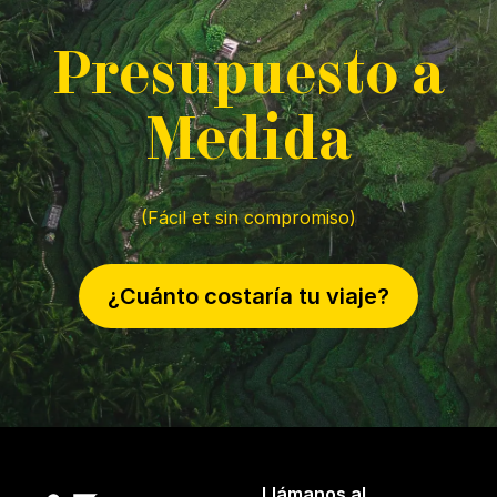
P
resupuesto a
M
edida
(Fácil et sin compromiso)
¿Cuánto costaría tu viaje?
Llámanos al