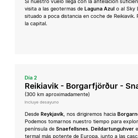
Si nuestro vuelo llega con la antelación sufici
visita a las geotermas de
Laguna Azul
o al Sky 
situado a poca distancia en coche de Reikiavik.
la capital.
Día 2
Reikiavik - Borgarfjörður - Sn
(300 km aproximadamente)
Incluye desayuno
Desde
Reykjavík
, nos dirigiremos hacia
Borgarn
Podemos tomarnos nuestro tiempo para explora
península de
Snaefellsnes
.
Deildartunguhver
e
termal más potente de Europa, junto a las cas