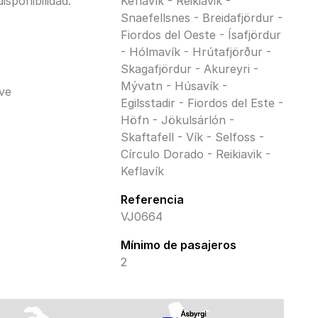
isponibilidad.
Keflavík - Reikiavik -
Snaefellsnes - Breidafjördur -
Fiordos del Oeste - Ísafjördur
- Hólmavík - Hrútafjörður -
Skagafjördur - Akureyri -
Mývatn - Húsavík -
ive
Egilsstadir - Fiordos del Este -
Höfn - Jökulsárlón -
Skaftafell - Vík - Selfoss -
Círculo Dorado - Reikiavik -
Keflavík
Referencia
VJ0664
Mínimo de pasajeros
2