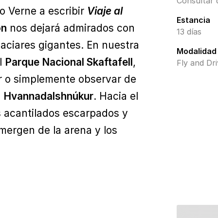
Consultar d
io Verne a escribir
Viaje al
Estancia
ón
nos dejará admirados con
13 días
laciares gigantes. En nuestra
Modalidad
l
Parque Nacional Skaftafell
,
Fly and Dr
 o simplemente observar de
l
Hvannadalshnúkur
. Hacia el
s acantilados escarpados y
mergen de la arena y los