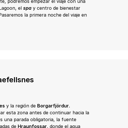
ente, podremos empezar el viaje con una
Lagoon, el
spa
y centro de bienestar
 Pasaremos la primera noche del viaje en
aefellsnes
es
y la región de
Borgarfjördur
.
r esta zona antes de continuar hacia la
s una parada obligatoria, la fuente
cadas de
Hraunfossar
, donde el agua