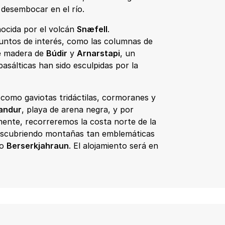
desembocar en el río.
nocida por el volcán
Snæfell
.
untos de interés, como las columnas de
de madera de
Búdir
y
Arnarstapi
, un
sálticas han sido esculpidas por la
como gaviotas tridáctilas, cormoranes y
andur
, playa de arena negra, y por
mente, recorreremos la costa norte de la
escubriendo montañas tan emblemáticas
mo
Berserkjahraun
. El alojamiento será en