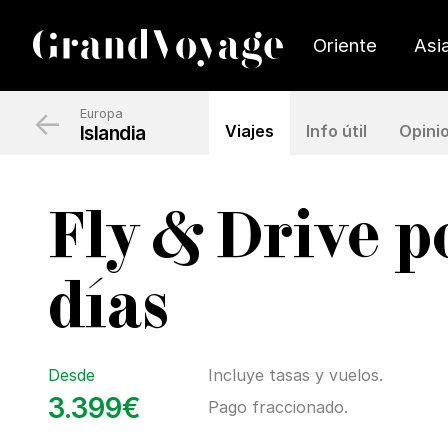
Oriente
Asi
←
Europa
Islandia
Viajes
Info útil
Opini
Fly & Drive p
días
Desde
Incluye tasas y vuelos.
3.399€
Pago fraccionado.