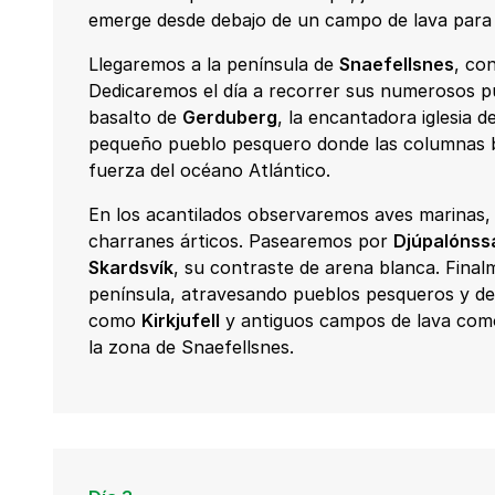
emerge desde debajo de un campo de lava para 
Llegaremos a la península de
Snaefellsnes
, co
Dedicaremos el día a recorrer sus numerosos p
basalto de
Gerduberg
, la encantadora iglesia 
pequeño pueblo pesquero donde las columnas ba
fuerza del océano Atlántico.
En los acantilados observaremos aves marinas, 
charranes árticos. Pasearemos por
Djúpalónss
Skardsvík
, su contraste de arena blanca. Final
península, atravesando pueblos pesqueros y d
como
Kirkjufell
y antiguos campos de lava co
la zona de Snaefellsnes.