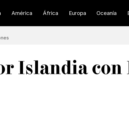
a
América
África
Europa
Oceanía
ones
or Islandia con 