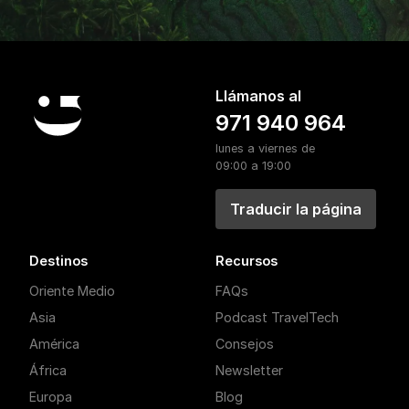
Llámanos al
971 940 964
lunes a viernes de
09:00 a 19:00
Traducir la página
Destinos
Recursos
Oriente Medio
FAQs
Asia
Podcast TravelTech
América
Consejos
África
Newsletter
Europa
Blog