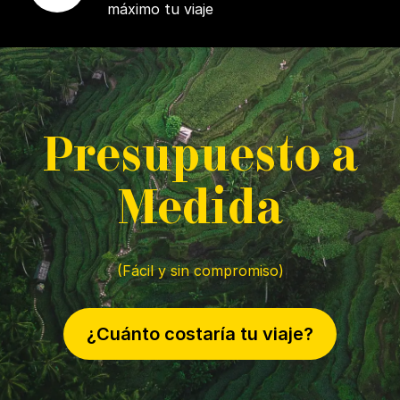
máximo tu viaje
P
resupuesto a
M
edida
(Fácil y sin compromiso)
¿Cuánto costaría tu viaje?