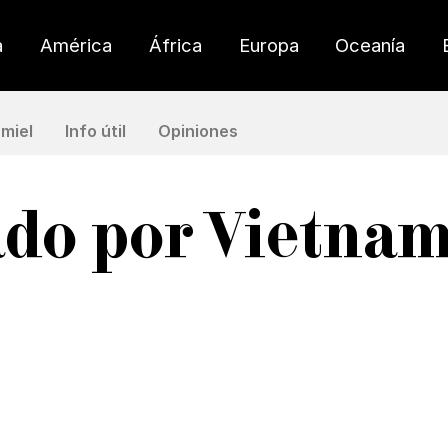
a
América
África
Europa
Oceanía
miel
Info útil
Opiniones
ado por Vietnam