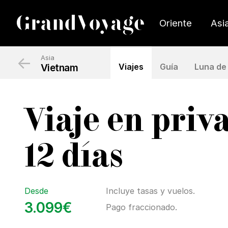
Oriente
Asi
←
Asia
Vietnam
Viajes
Guía
Luna de 
Viaje en priv
12 días
Desde
Incluye tasas y vuelos.
3.099€
Pago fraccionado.