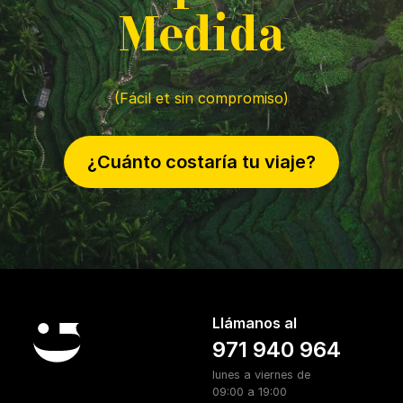
M
edida
(Fácil et sin compromiso)
¿Cuánto costaría tu viaje?
Llámanos al
971 940 964
lunes a viernes de
09:00 a 19:00