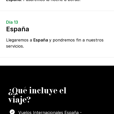
Día 13
España
Llegaremos a
España
y pondremos fin a nuestros
servicios.
¿
Q
ué incluye el
viaje?
Vuelos Internacionales España -