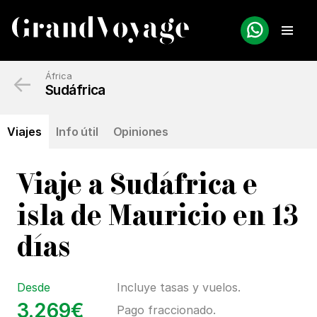
←
África
Sudáfrica
Viajes
Info útil
Opiniones
Viaje a Sudáfrica e
isla de Mauricio en 13
días
Desde
Incluye tasas y vuelos.
3.269€
Pago fraccionado.