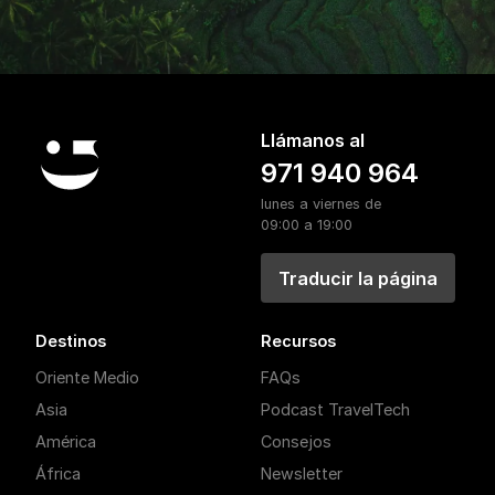
Llámanos al
971 940 964
lunes a viernes de
09:00 a 19:00
Traducir la página
Destinos
Recursos
Oriente Medio
FAQs
Asia
Podcast TravelTech
América
Consejos
África
Newsletter