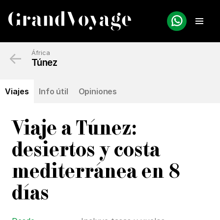
←
África
Túnez
Viajes
Info útil
Opiniones
Viaje a Túnez:
desiertos y costa
mediterránea en 8
días