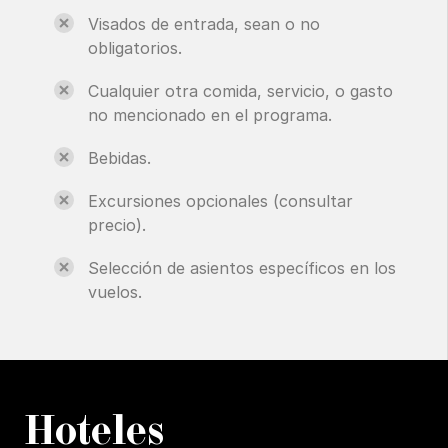
Visados de entrada, sean o no
obligatorios.
Cualquier otra comida, servicio, o gasto
no mencionado en el programa.
Bebidas.
Excursiones opcionales (consultar
precio).
Selección de asientos específicos en los
vuelos.
H
oteles