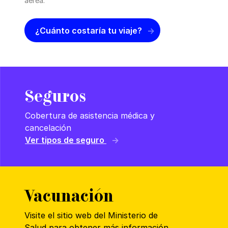
aérea.
¿Cuánto costaría tu viaje?
Seguros
Cobertura de asistencia médica y
cancelación
Ver tipos de seguro
Vacunación
Visite el sitio web del Ministerio de
Salud para obtener más información