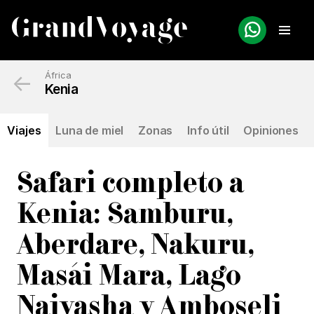
←
África
Kenia
Viajes
Luna de miel
Zonas
Info útil
Opiniones
Safari completo a
Kenia: Samburu,
Aberdare, Nakuru,
Masái Mara, Lago
Naivasha y Amboseli