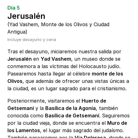
Día 5
Jerusalén
(Yad Vashem, Monte de los Olivos y Ciudad
Antigua)
Incluye desayuno y cena
Tras el desayuno, iniciaremos nuestra salida por
Jerusalén
en
Yad Vashem
, un museo donde se
conmemora a las víctimas del Holocausto judío.
Pasearemos hasta llegar al célebre
monte de los
Olivos
, que además de ofrecer unas vistas únicas a
la ciudad, es un lugar sagrado para el cristianismo.
Posteriormente, visitaremos el
Huerto de
Getsemaní
y la
Basílica de la Agonía
, también
conocida como
Basílica de Getsemaní
. Seguiremos
por la ciudad vieja, donde se encuentra el
Muro de
los Lamentos
, el lugar más sagrado del judaísmo.
También pasearemos por la
Vía Dolorosa
, donde se