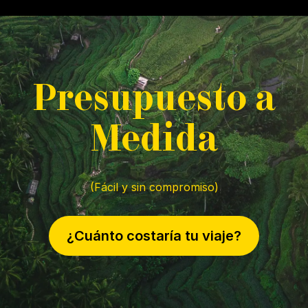
P
resupuesto a
M
edida
(Fácil y sin compromiso)
¿Cuánto costaría tu viaje?