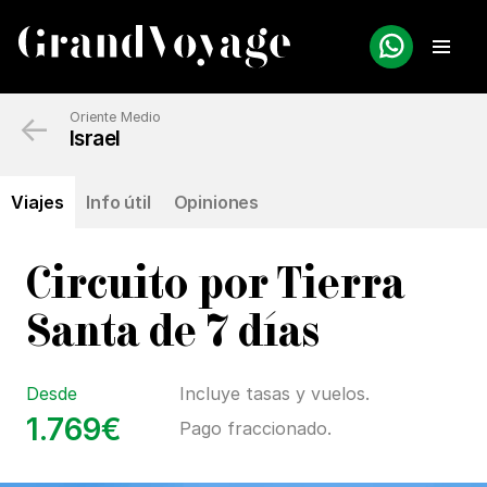
←
Oriente Medio
Israel
Viajes
Info útil
Opiniones
Circuito por Tierra
Santa de 7 días
Desde
Incluye tasas y vuelos.
1.769€
Pago fraccionado.