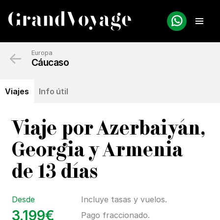
←
Europa
Cáucaso
Viajes
Info útil
Viaje por Azerbaiyán,
Georgia y Armenia
de 13 días
Desde
Incluye tasas y vuelos.
3.199€
Pago fraccionado.