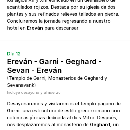
los siglos XII y XIII edificado en un desfiladero de
acantilados rojizos. Destaca por su iglesia de dos
plantas y sus refinados relieves tallados en piedra.
Concluiremos la jornada regresando a nuestro
hotel en
Ereván
para descansar.
Día 12
Ereván - Garni - Geghard -
Sevan - Ereván
(Templo de Garni, Monasterios de Geghard y
Sevanavank)
Incluye desayuno y almuerzo
Desayunaremos y visitaremos el templo pagano de
Garni
, una estructura de estilo grecorromano con
columnas jónicas dedicada al dios Mitra. Después,
nos desplazaremos al monasterio de
Geghard
, un