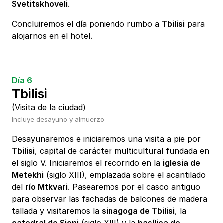
Svetitskhoveli
.
Concluiremos el día poniendo rumbo a
Tbilisi
para
alojarnos en el hotel.
Día 6
Tbilisi
(Visita de la ciudad)
Incluye desayuno y almuerzo
Desayunaremos e iniciaremos una visita a pie por
Tbilisi
, capital de carácter multicultural fundada en
el siglo V. Iniciaremos el recorrido en la
iglesia de
Metekhi
(siglo XIII), emplazada sobre el acantilado
del
río Mtkvari
. Pasearemos por el casco antiguo
para observar las fachadas de balcones de madera
tallada y visitaremos la
sinagoga de Tbilisi
, la
catedral de Sioni
(siglo XIII) y la
basílica de