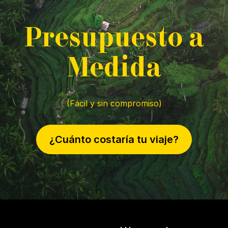
P
resupuesto a
M
edida
(Fácil y sin compromiso)
¿Cuánto costaría tu viaje?