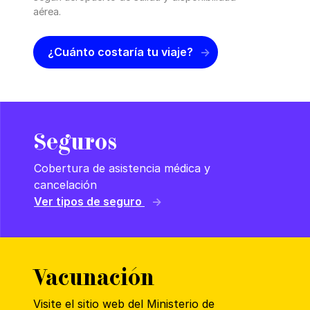
aérea.
¿Cuánto costaría tu viaje?
Seguros
Cobertura de asistencia médica y
cancelación
Ver tipos de seguro
Vacunación
Visite el sitio web del Ministerio de