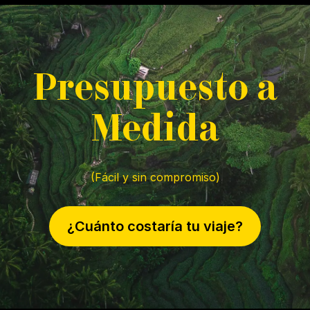
P
resupuesto a
M
edida
(Fácil y sin compromiso)
¿Cuánto costaría tu viaje?