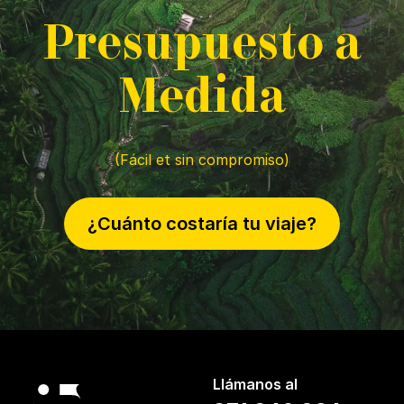
P
resupuesto a
M
edida
(Fácil et sin compromiso)
¿Cuánto costaría tu viaje?
Llámanos al