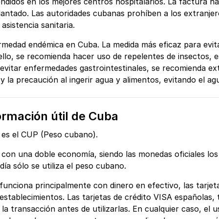
ndidos en los mejores centros hospitalarios. La factura ha
antado. Las autoridades cubanas prohíben a los extranjer
sistencia sanitaria.
ermedad endémica en Cuba. La medida más eficaz para evita
ello, se recomienda hacer uso de repelentes de insectos, 
 evitar enfermedades gastrointestinales, se recomienda ext
 la precaución al ingerir agua y alimentos, evitando el agu
rmación útil de Cuba
 es el CUP (Peso cubano).
 con una doble economía, siendo las monedas oficiales lo
ía sólo se utiliza el peso cubano.
unciona principalmente con dinero en efectivo, las tarjeta
stablecimientos. Las tarjetas de crédito VISA españolas, 
a transacción antes de utilizarlas. En cualquier caso, el u