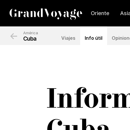
Oriente
Asi
←
América
Cuba
Viajes
Info útil
Opinion
Inform
Cuba