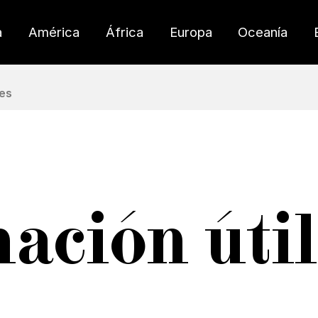
a
América
África
Europa
Oceanía
es
ación útil