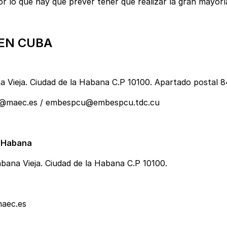
 lo que hay que prever tener que realizar la gran mayoría
EN CUBA
na Vieja. Ciudad de la Habana C.P 10100. Apartado postal 8
a@maec.es
/
embespcu@embespcu.tdc.cu
a Habana
abana Vieja. Ciudad de la Habana C.P 10100.
aec.es